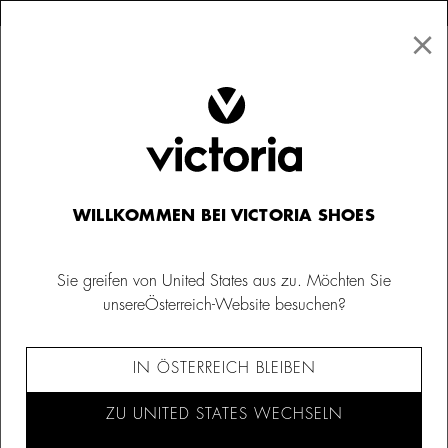
×
↩ Kostenlose Rücksendungen
×
☰
0
Kinder
Rucksäcke
WILLKOMMEN BEI VICTORIA SHOES
Sie greifen von United States aus zu. Möchten Sie
unsereÖsterreich-Website besuchen?
IN ÖSTERREICH BLEIBEN
ZU UNITED STATES WECHSELN