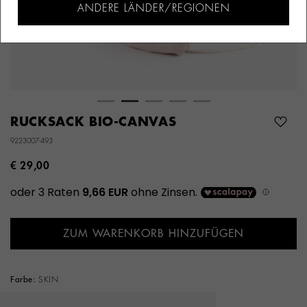
ANDERE LÄNDER/REGIONEN
RUCKSACK BIO-CANVAS
9223007-493
€ 29,00
ZUM WARENKORB HINZUFÜGEN
Farbe:
SKIN