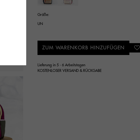
Ausgewählt
Größe:
UN
ZUM WARENKORB HINZUFÜGEN
Lieferung in 5 - 6 Arbeitstagen
KOSTENLOSER VERSAND & RÜCKGABE