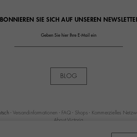
BONNIEREN SIE SICH AUF UNSEREN NEWSLETTE
Geben Sie hier Ihre E-Mail ein
BLOG
utsch
-
Versandinformationen
-
FAQ
-
Shops
-
Kommerzielles Netzw
About Victoria
ENIO S.L.U. -
Einkaufsbedingungen
-
Impressum
-
Datenschutz-Be