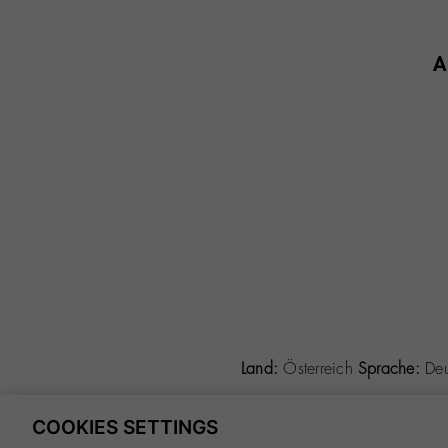
A
Land:
Österreich
Sprache:
De
COOKIES SETTINGS
©
2026 CALZADOS NUEVO MIL