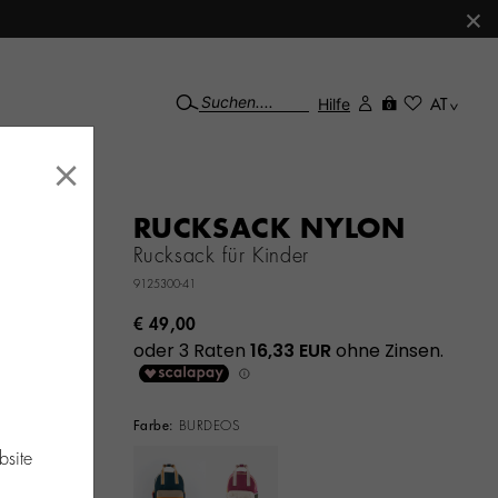
×
Hilfe
AT
0
×
RUCKSACK NYLON
Rucksack für Kinder
9125300-41
€ 49,00
Farbe:
BURDEOS
bsite