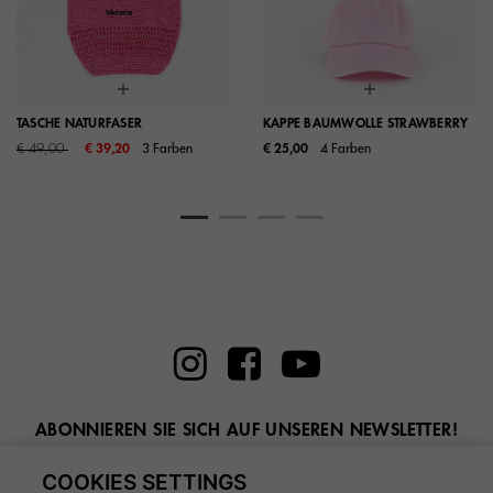
TASCHE NATURFASER
KAPPE BAUMWOLLE STRAWBERRY
Price reduced from
to
€ 49,00
€ 39,20
3 Farben
€ 25,00
4 Farben
ABONNIEREN SIE SICH AUF UNSEREN NEWSLETTER!
Geben Sie hier Ihre E-Mail ein
COOKIES SETTINGS