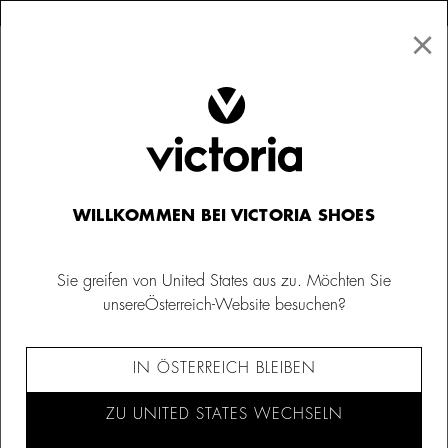
×
↩ Kostenlose Rücksendungen
×
☰
0
Damen
Taschen und Rucksäcke
WILLKOMMEN BEI VICTORIA SHOES
Sie greifen von United States aus zu. Möchten Sie
unsereÖsterreich-Website besuchen?
IN ÖSTERREICH BLEIBEN
ZU UNITED STATES WECHSELN