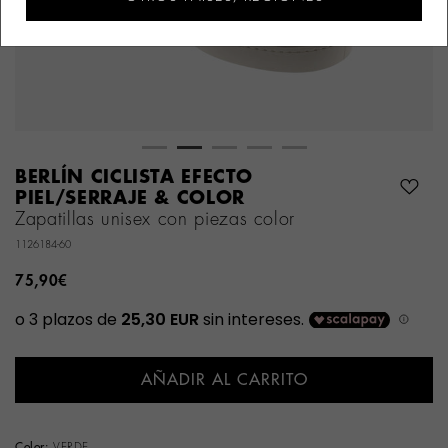
BERLÍN CICLISTA EFECTO
PIEL/SERRAJE & COLOR
Zapatillas unisex con piezas color
1126184-60
75,90€
AÑADIR AL CARRITO
Color:
VERDE