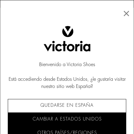
×
↩ DEVOLUCIONES GRATUITAS
×
☰
0
Mujer
Zapatillas
Bienvenido a Victoria Shoes
Está accediendo desde Estados Unidos, ¿le gustaría visitar
nuestro sitio web España?
QUEDARSE EN ESPAÑA
CAMBIAR A ESTADOS UNIDOS
OTROS PAÍSES/REGIONES