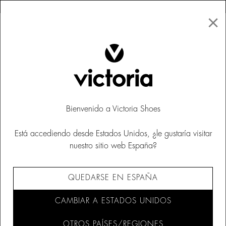
×
↩ DEVOLUCIONES GRATUITAS
×
☰
0
Mujer
Zapatillas
Bienvenido a Victoria Shoes
Está accediendo desde Estados Unidos, ¿le gustaría visitar
nuestro sitio web España?
QUEDARSE EN ESPAÑA
CAMBIAR A ESTADOS UNIDOS
OTROS PAÍSES/REGIONES