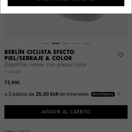
BERLÍN CICLISTA EFECTO
PIEL/SERRAJE & COLOR
Zapatillas unisex con piezas color
1126184-97
75,90€
AÑADIR AL CARRITO
Color:
CARMIN