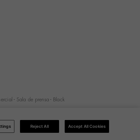
ercial
-
Sala de prensa
-
Black
rivacidad
-
Política de Cookies
-
ttings
Reject All
Accept All Cookies