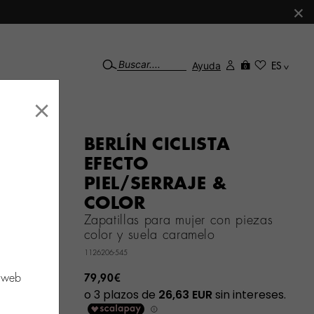
×
Ayuda
ES
0
×
BERLÍN CICLISTA
EFECTO
PIEL/SERRAJE &
COLOR
Zapatillas para mujer con piezas
color y suela caramelo
1126206-545
o web
79,90€