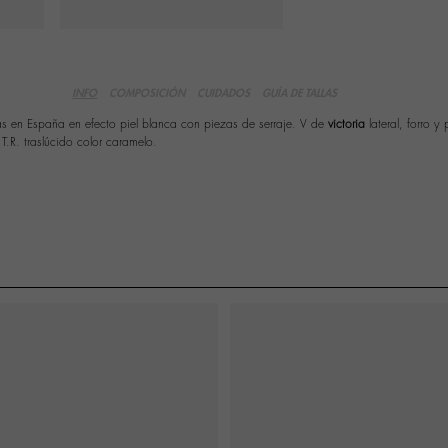
INFO
COMPOSICIÓN
CUIDADOS
GUÍA DE TALLAS
as en España en efecto piel blanca con piezas de serraje. V de
victoria
lateral, forro y
T.R. traslúcido color caramelo.