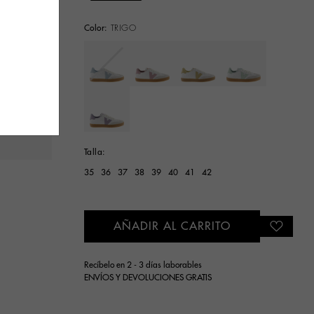
Color:
TRIGO
Seleccionar
Talla:
35
36
37
38
39
40
41
42
AÑADIR AL CARRITO
Recíbelo en 2 - 3 días laborables
ENVÍOS Y DEVOLUCIONES GRATIS