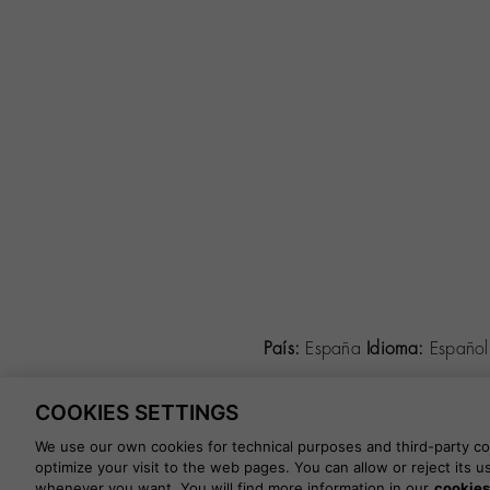
País:
España
Idioma:
Españo
COOKIES SETTINGS
©
2026 CALZADOS NUEVO MIL
We use our own cookies for technical purposes and third-party coo
optimize your visit to the web pages. You can allow or reject its 
whenever you want. You will find more information in our
cookies