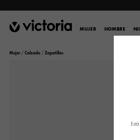
MUJER
HOMBRE
N
Mujer
Calzado
Zapatillas
Está