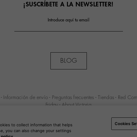
¡SUSCRÍBETE A LA NEWSLETTER!
Introduce aquí tu email
BLOG
l
-
Información de envío
-
Preguntas frecuentes
-
Tiendas
-
Red Com
Friday
-
About Victoria
ENIO S.L.U. -
Condiciones de compra
-
Aviso legal
-
Política de p
Cookies Settings
-
B2B
Cookies Se
kies to collect information that helps
use, you can also change your settings
 policy.