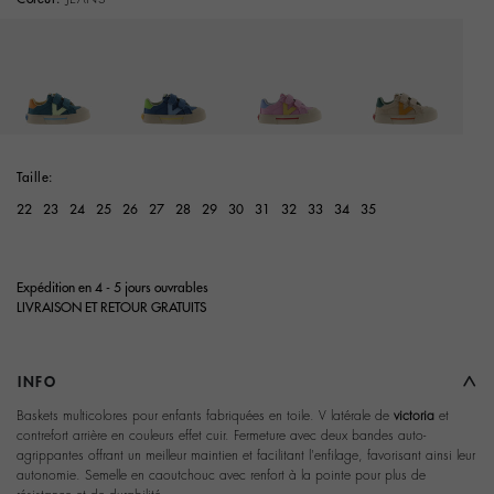
selected
Taille:
22
23
24
25
26
27
28
29
30
31
32
33
34
35
Expédition en 4 - 5 jours ouvrables
LIVRAISON ET RETOUR GRATUITS
INFO
Baskets multicolores pour enfants fabriquées en toile. V latérale de
victoria
et
contrefort arrière en couleurs effet cuir. Fermeture avec deux bandes auto-
agrippantes offrant un meilleur maintien et facilitant l'enfilage, favorisant ainsi leur
autonomie. Semelle en caoutchouc avec renfort à la pointe pour plus de