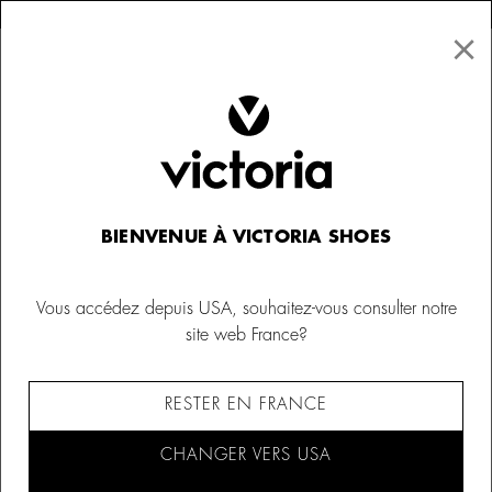
×
↩ Retours gratuits
×
☰
0
Enfant
Baskets sport
BIENVENUE À VICTORIA SHOES
Vous accédez depuis USA, souhaitez-vous consulter notre
site web France?
RESTER EN FRANCE
CHANGER VERS USA