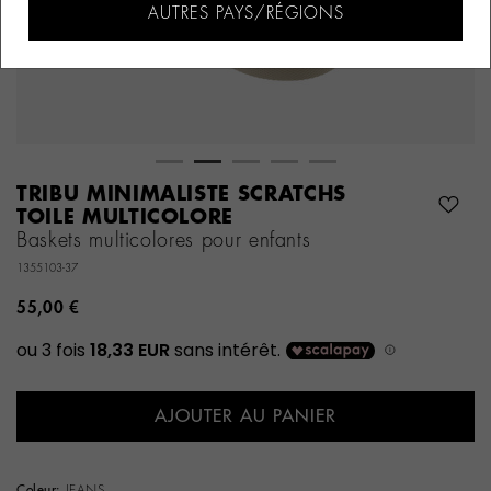
AUTRES PAYS/RÉGIONS
TRIBU MINIMALISTE SCRATCHS
TOILE MULTICOLORE
Baskets multicolores pour enfants
1355103-37
55,00 €
AJOUTER AU PANIER
Coleur:
JEANS