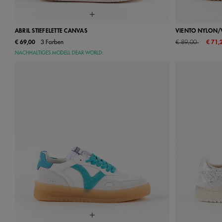
ABRIL STIEFELETTE CANVAS
VIENTO NYLON/
Price reduced from
to
€ 69,00
3 Farben
€ 89,00
€ 71,
35
36
37
38
39
40
41
36
37
NACHHALTIGES MODELL DEAR WORLD:
42
34