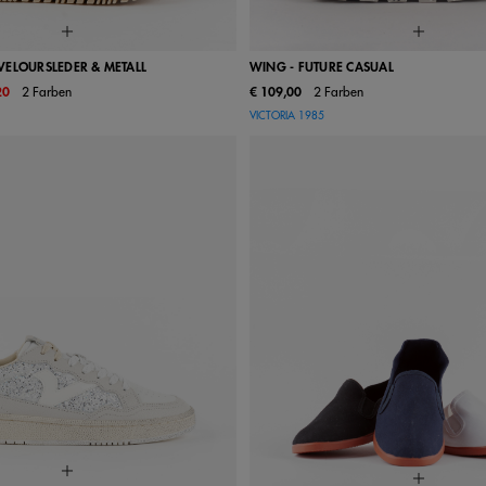
VELOURSLEDER & METALL
WING - FUTURE CASUAL
20
2 Farben
€ 109,00
2 Farben
38
39
40
41
36
37
38
39
VICTORIA 1985