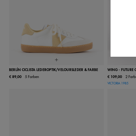
BERLÍN CICLISTA LEDEROPTIK/VELOURSLEDER & FARBE
WING - FUTURE 
€ 89,00
5 Farben
€ 109,00
2 Farb
35
36
37
38
39
40
41
36
37
VICTORIA 1985
42