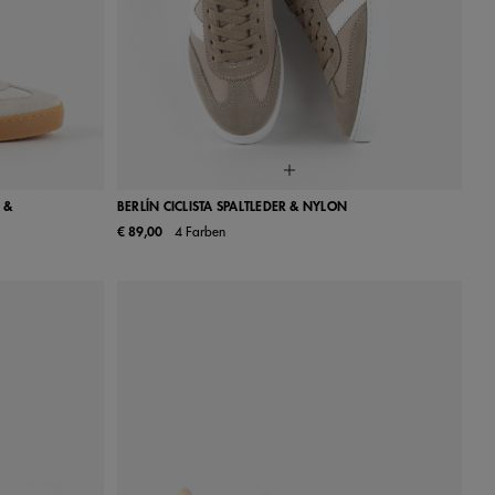
 &
BERLÍN CICLISTA SPALTLEDER & NYLON
€ 89,00
4 Farben
40
41
35
36
37
38
39
40
41
42
43
44
45
46