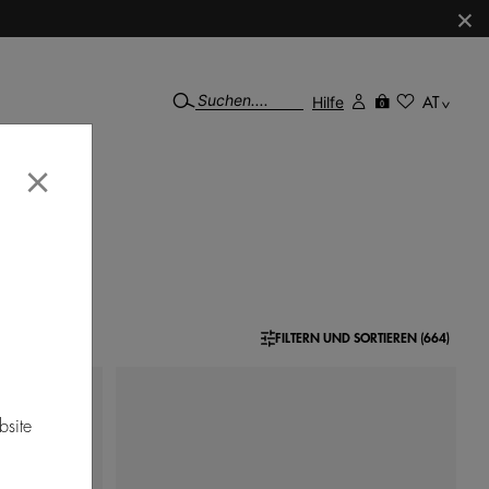
×
Hilfe
AT
0
×
FILTERN UND SORTIEREN (664)
bsite