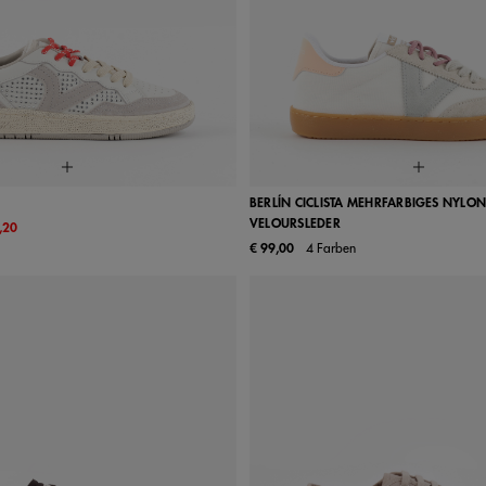
BERLÍN CICLISTA MEHRFARBIGES NYLON
VELOURSLEDER
,20
38
39
40
41
35
36
37
38
39
€ 99,00
4 Farben
42