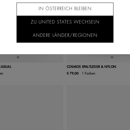
IN ÖSTERREICH BLEIBEN
ZU UNITED STATES WECHSELN
ANDERE LÄNDER/REGIONEN
CASUAL
COSMOS SPALTLEDER & NYLON
en
€ 79,00
1 Farben
38
39
40
41
36
37
38
39