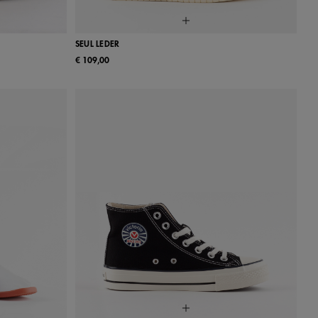
SEUL LEDER
€ 109,00
40
41
37
38
39
40