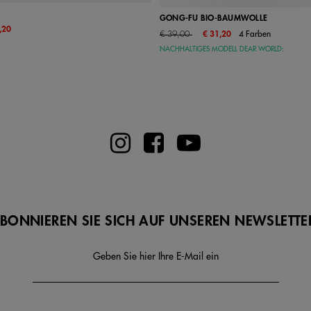
GONG-FU BIO-BAUMWOLLE
,20
38
39
40
41
Price reduced from
to
€ 39,00
€ 31,20
4 Farben
22
23
24
25
26
NACHHALTIGES MODELL DEAR WORLD:
29
30
31
32
33
36
37
38
39
40
43
44
45
46
BONNIEREN SIE SICH AUF UNSEREN NEWSLETTE
Geben Sie hier Ihre E-Mail ein