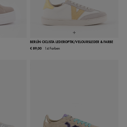
BERLÍN CICLISTA LEDEROPTIK/VELOURSLEDER & FARBE
€ 89,00
14 Farben
33
34
35
36
37
38
39
40
41
40
41
42