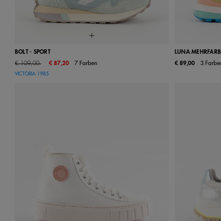
BOLT - SPORT
LUNA MEHRFARB
Price reduced from
to
€ 109,00
€ 87,20
7 Farben
€ 89,00
3 Farbe
36
37
38
39
40
41
42
36
37
VICTORIA 1985
43
44
45
46