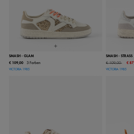
SMASH - GLAM
SMASH - STRASS
Price reduced from
to
€ 109,00
3 Farben
€ 109,00
€ 87
36
37
38
39
40
41
36
37
VICTORIA 1985
VICTORIA 1985