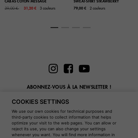
CABAS COTON MESSAGE
SWEAT-SHIRT STRAWBERRY
Price reduced from
to
39,00 €
31,20 €
3 couleurs
79,00 €
2 couleurs
ABONNEZ-VOUS À LA NEWSLETTER !
Entrez ici votre email
COOKIES SETTINGS
We use our own cookies for technical purposes and
third-party cookies to collect information that helps
optimize your visit to the web pages. You can allow or
reject its use, you can also change your settings
BLOG
whenever you want. You will find more information in