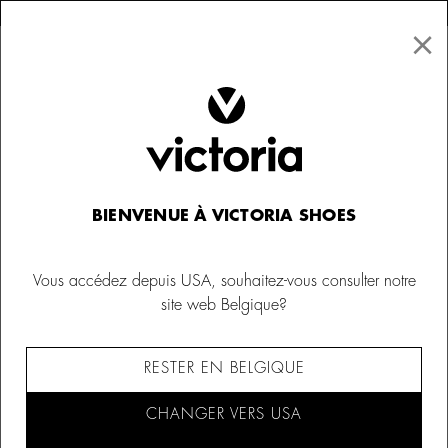
×
↩ Retours gratuits
×
☰
0
Femme
Casquettes et bonnets
BIENVENUE À VICTORIA SHOES
Vous accédez depuis USA, souhaitez-vous consulter notre
site web Belgique?
RESTER EN BELGIQUE
CHANGER VERS USA