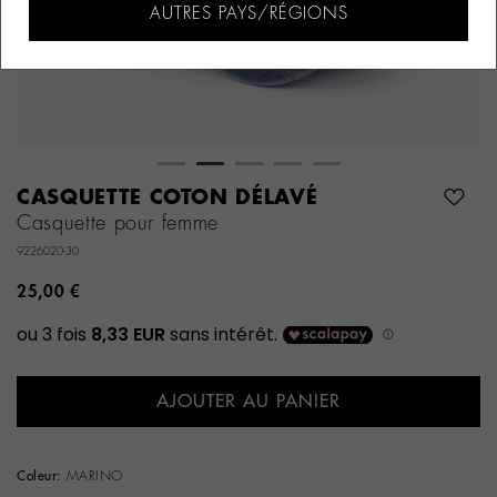
AUTRES PAYS/RÉGIONS
CASQUETTE COTON DÉLAVÉ
Casquette pour femme
9226020-30
25,00 €
AJOUTER AU PANIER
Coleur:
MARINO