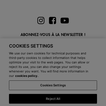
ABONNEZ-VOUS À LA NEWSLETTER !
Entrez ici votre email
COOKIES SETTINGS
We use our own cookies for technical purposes and
third-party cookies to collect information that helps
optimize your visit to the web pages. You can allow or
reject its use, you can also change your settings
BLOG
whenever you want. You will find more information in
our
cookies policy.
Cookies Settings
Pays:
Belgique
Langage:
Français
-
Politique d'expédition
-
Questions
fréquentes
-
Boutiques
-
Département commercial
-
Salle de presse
-
Black
Friday
-
About Victoria
Reject All