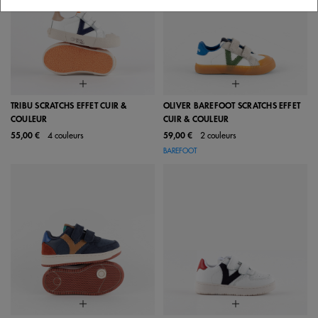
Notre collection de chaussures pour la rentrée scolaire
Faites de la rentrée scolaire une expérience positive et
mémorable avec la qualité et le design inégalés de Calzados
Victoria ! Des
baskets de sport pour enfants
aux
chaussures
barefoot
, notre collection de chaussures pour l'école est
conçue pour que chaque enfant se sente à l'aise et en sécurité
TRIBU SCRATCHS EFFET CUIR &
OLIVER BAREFOOT SCRATCHS EFFET
avec ses chaussures pour la rentrée.
COULEUR
CUIR & COULEUR
55,00 €
4 couleurs
59,00 €
2 couleurs
BAREFOOT