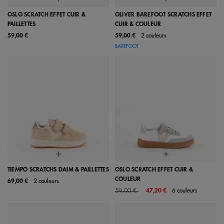
OSLO SCRATCH EFFET CUIR &
OLIVER BAREFOOT SCRATCHS EFFET
PAILLETTES
CUIR & COULEUR
59,00 €
59,00 €
2 couleurs
BAREFOOT
TIEMPO SCRATCHS DAIM & PAILLETTES
OSLO SCRATCH EFFET CUIR &
COULEUR
69,00 €
2 couleurs
Price reduced from
to
59,00 €
47,20 €
6 couleurs