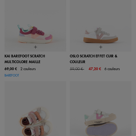
KAI BAREFOOT SCRATCH
OSLO SCRATCH EFFET CUIR &
MULTICOLORE MAILLE
COULEUR
Price reduced from
to
69,00 €
2 couleurs
59,00 €
47,20 €
6 couleurs
BAREFOOT