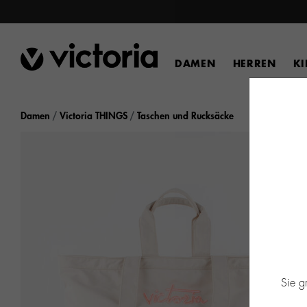
DAMEN
HERREN
K
Damen
Victoria THINGS
Taschen und Rucksäcke
Sie g