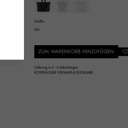
Ausgewählt
Größe:
UN
ZUM WARENKORB HINZUFÜGEN
Lieferung in 5 - 6 Arbeitstagen
KOSTENLOSER VERSAND & RÜCKGABE