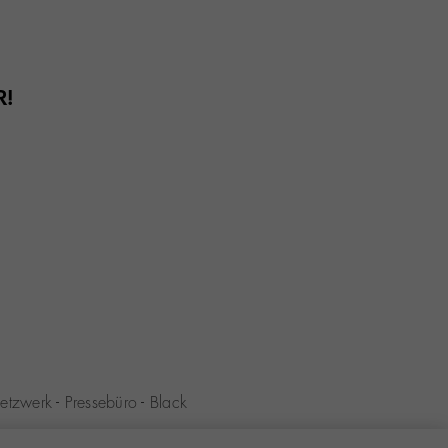
R!
etzwerk
-
Pressebüro
-
Black