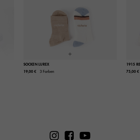
SOCKEN LUREX
1915 RE
19,00 €
3 Farben
75,00 €
40
36/40
36
42