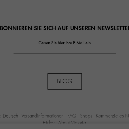
BONNIEREN SIE SICH AUF UNSEREN NEWSLETTE
Geben Sie hier Ihre E-Mail ein
BLOG
:
Deutsch
-
Versandinformationen
-
FAQ
-
Shops
-
Kommerzielles N
Friday
-
About Victoria