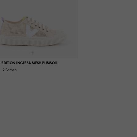
-EDITION INGLESA MESH PLIMSOLL
2 Farben
37
38
39
40
41
35