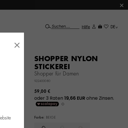
×
Hilfe
DE
0
×
SHOPPER NYLON
STICKEREI
Shopper für Damen
9224000-80
59,00 €
ebsite
Farbe:
BEIGE