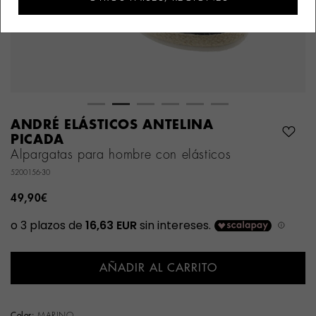
ANDRÉ ELÁSTICOS ANTELINA
PICADA
Alpargatas para hombre con elásticos
5200156-30
49,90€
AÑADIR AL CARRITO
Color:
MARINO