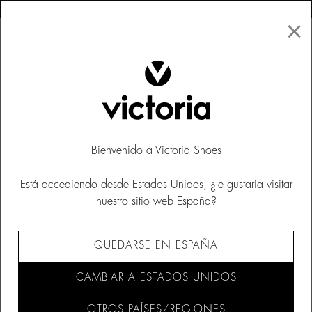
×
↩ DEVOLUCIONES GRATUITAS
×
☰
0
Hombre
Bamba by Victoria
Bienvenido a Victoria Shoes
Está accediendo desde Estados Unidos, ¿le gustaría visitar
nuestro sitio web España?
QUEDARSE EN ESPAÑA
CAMBIAR A ESTADOS UNIDOS
OTROS PAÍSES/REGIONES