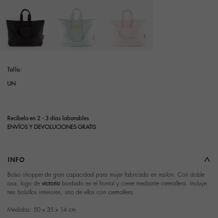
Seleccionar
Talla:
UN
Recíbelo en 2 - 3 días laborables
ENVÍOS Y DEVOLUCIONES GRATIS
INFO
Bolso shopper de gran capacidad para mujer fabricado en nailon. Con doble
asa, logo de
victoria
bordado en el frontal y cierre mediante cremallera. Incluye
tres bolsillos interiores, uno de ellos con cremallera.
Medidas: 50 x 35 x 14 cm