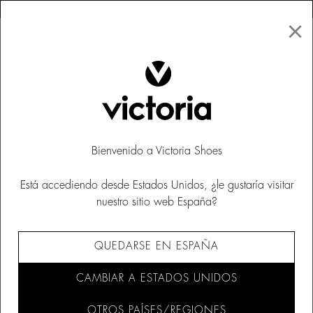
×
↩ DEVOLUCIONES GRATUITAS
×
☰
0
Mujer
Bolsos y mochilas
Bienvenido a Victoria Shoes
Está accediendo desde Estados Unidos, ¿le gustaría visitar
nuestro sitio web España?
QUEDARSE EN ESPAÑA
CAMBIAR A ESTADOS UNIDOS
OTROS PAÍSES/REGIONES