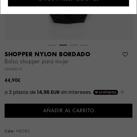
SHOPPER NYLON BORDADO
Bolso shopper para mujer
9224000-10
44,90€
AÑADIR AL CARRITO
Color:
NEGRO