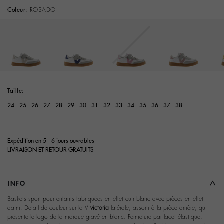
Coleur:
ROSADO
selected
Taille:
24
25
26
27
28
29
30
31
32
33
34
35
36
37
38
Expédition en 5 - 6 jours ouvrables
LIVRAISON ET RETOUR GRATUITS
INFO
Baskets sport pour enfants fabriquées en effet cuir blanc avec pièces en effet
daim. Détail de couleur sur la V
victoria
latérale, assorti à la pièce arrière, qui
présente le logo de la marque gravé en blanc. Fermeture par lacet élastique,