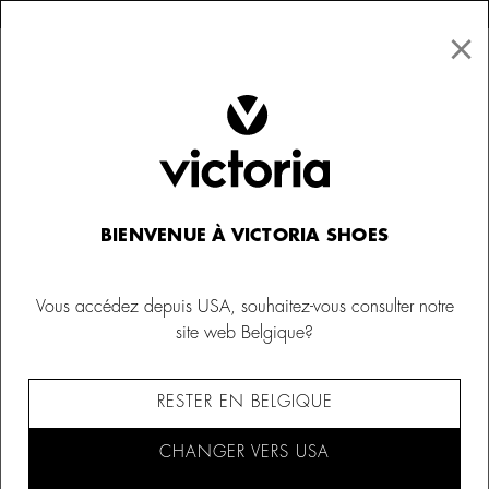
×
↩ Retours gratuits
×
☰
0
Enfant
Baskets sport
BIENVENUE À VICTORIA SHOES
Vous accédez depuis USA, souhaitez-vous consulter notre
site web Belgique?
RESTER EN BELGIQUE
CHANGER VERS USA