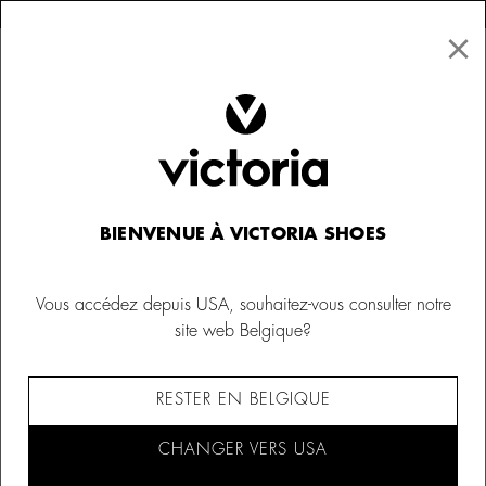
×
↩ Retours gratuits
×
☰
0
Homme
Victoria 1985
BIENVENUE À VICTORIA SHOES
Vous accédez depuis USA, souhaitez-vous consulter notre
site web Belgique?
RESTER EN BELGIQUE
CHANGER VERS USA