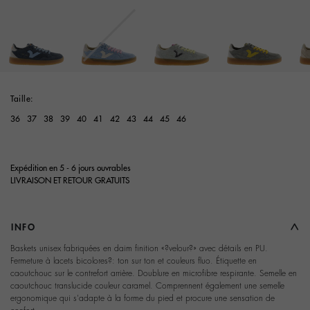
selected
Taille:
36
37
38
39
40
41
42
43
44
45
46
Expédition en 5 - 6 jours ouvrables
LIVRAISON ET RETOUR GRATUITS
INFO
Baskets unisex fabriquées en daim finition «?velour?» avec détails en PU.
Fermeture à lacets bicolores?: ton sur ton et couleurs fluo. Étiquette en
caoutchouc sur le contrefort arrière. Doublure en microfibre respirante. Semelle en
caoutchouc translucide couleur caramel. Comprennent également une semelle
ergonomique qui s'adapte à la forme du pied et procure une sensation de