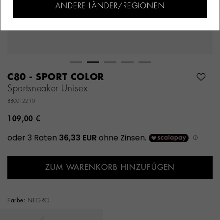
ANDERE LÄNDER/REGIONEN
C80 - SPORT COLOR
Sportsneaker Unisex
8800122-10
109,00 €
ZUM WARENKORB HINZUFÜGEN
Farbe:
NEGRO