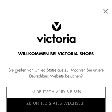
×
↩ Kostenlose Rücksendungen
×
☰
0
WILLKOMMEN BEI VICTORIA SHOES
Sie greifen von United States aus zu. Möchten Sie unsere
Deutschland-Website besuchen?
IN DEUTSCHLAND BLEIBEN
ZU UNITED STATES WECHSELN