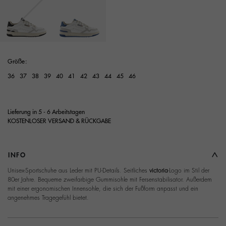
Ausgewählt
Größe:
36
37
38
39
40
41
42
43
44
45
46
Lieferung in 5 - 6 Arbeitstagen
KOSTENLOSER VERSAND & RÜCKGABE
INFO
Unisex-Sportschuhe aus Leder mit PU-Details. Seitliches
victoria
-Logo im Stil der
80er Jahre. Bequeme zweifarbige Gummisohle mit Fersenstabilisator. Außerdem
mit einer ergonomischen Innensohle, die sich der Fußform anpasst und ein
angenehmes Tragegefühl bietet.