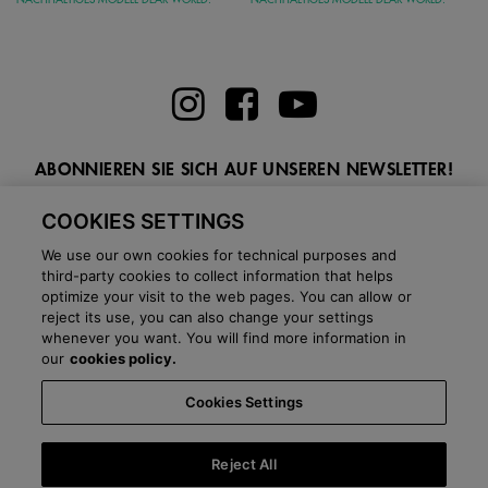
ABONNIEREN SIE SICH AUF UNSEREN NEWSLETTER!
Geben Sie hier Ihre E-Mail ein
COOKIES SETTINGS
We use our own cookies for technical purposes and
third-party cookies to collect information that helps
optimize your visit to the web pages. You can allow or
reject its use, you can also change your settings
BLOG
whenever you want. You will find more information in
our
cookies policy.
Cookies Settings
Land:
Deutschland
Sprache:
Deutsch
-
Versandinformationen
-
FAQ
-
Shops
-
Kommerzielles Netzwerk
-
Pressebüro
-
Black Friday
-
About Victoria
Reject All
©
2026 CALZADOS NUEVO MILENIO S.L.U. -
Einkaufsbedingungen
-