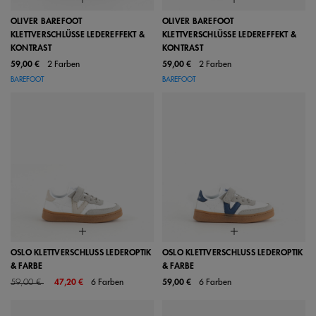
OLIVER BAREFOOT
OLIVER BAREFOOT
KLETTVERSCHLÜSSE LEDEREFFEKT &
KLETTVERSCHLÜSSE LEDEREFFEKT &
KONTRAST
KONTRAST
59,00 €
2 Farben
59,00 €
2 Farben
BAREFOOT
BAREFOOT
OSLO KLETTVERSCHLUSS LEDEROPTIK
OSLO KLETTVERSCHLUSS LEDEROPTIK
& FARBE
& FARBE
Price reduced from
to
59,00 €
47,20 €
6 Farben
59,00 €
6 Farben