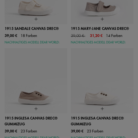
1915 SANDALE CANVAS DREC®
1915 MARY-JANE CANVAS DREC®
Price reduced from
to
39,00 €
18 Farben
39,00 €
31,20 €
14 Farben
NACHHALTIGES MODELL DEAR WORLD:
NACHHALTIGES MODELL DEAR WORLD:
1915 INGLESA CANVAS DREC®
1915 INGLESA CANVAS DREC®
GUMMIZUG
GUMMIZUG
39,00 €
23 Farben
39,00 €
23 Farben
NACHHALTIGES MODELL DEAR WORLD:
NACHHALTIGES MODELL DEAR WORLD: