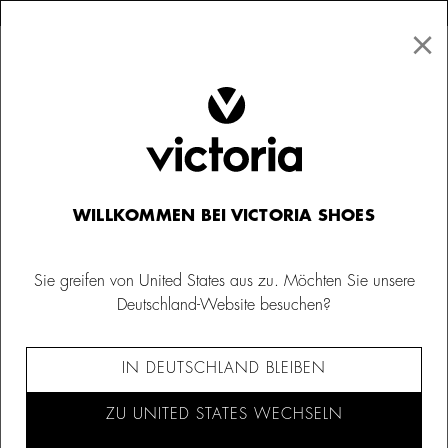
×
↩ Kostenlose Rücksendungen
×
☰
0
WILLKOMMEN BEI VICTORIA SHOES
Sie greifen von United States aus zu. Möchten Sie unsere
Deutschland-Website besuchen?
IN DEUTSCHLAND BLEIBEN
ZU UNITED STATES WECHSELN