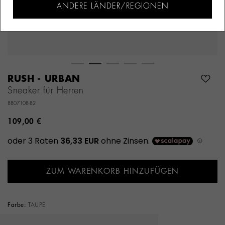
ANDERE LÄNDER/REGIONEN
RUSH - URBAN
Sneaker für Herren
8807108-82
109,00 €
ZUM WARENKORB HINZUFÜGEN
Farbe:
TAUPE