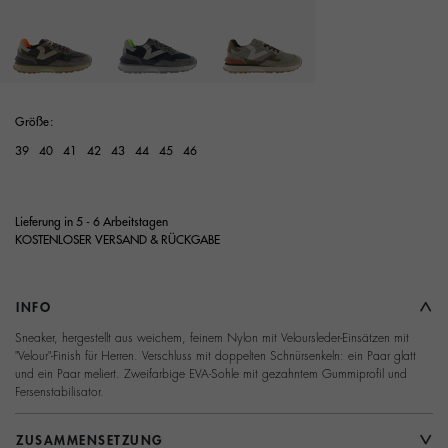
Ausgewählt
Größe:
39
40
41
42
43
44
45
46
Lieferung in 5 - 6 Arbeitstagen
KOSTENLOSER VERSAND & RÜCKGABE
INFO
Sneaker, hergestellt aus weichem, feinem Nylon mit Veloursleder-Einsätzen mit
"Velour"-Finish für Herren. Verschluss mit doppelten Schnürsenkeln: ein Paar glatt
und ein Paar meliert. Zweifarbige EVA-Sohle mit gezahntem Gummiprofil und
Fersenstabilisator.
ZUSAMMENSETZUNG