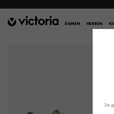
DAMEN
HERREN
K
Sie g