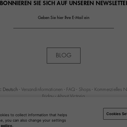
BONNIEREN SIE SICH AUF UNSEREN NEWSLETTE
Geben Sie hier Ihre E-Mail ein
BLOG
:
Deutsch
-
Versandinformationen
-
FAQ
-
Shops
-
Kommerzielles N
Friday
-
About Victoria
ENIO S.L.U. -
Einkaufsbedingungen
-
Impressum
-
Datenschutz-Be
Cookies Settings
-
B2B
Cookies Se
kies to collect information that helps
use, you can also change your settings
 policy.