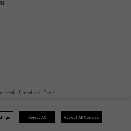
R!
etzwerk
-
Pressebüro
-
Black
stimmungen
-
Cookie-Richtlinie
-
ttings
Reject All
Accept All Cookies