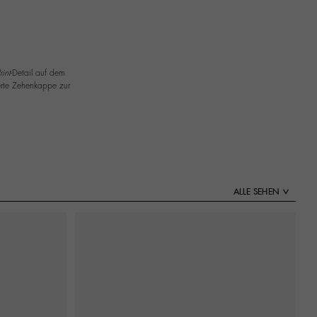
rint
-Detail auf dem
ierte Zehenkappe zur
ALLE SEHEN