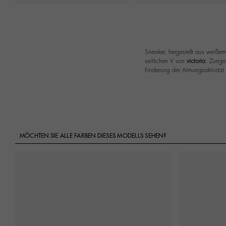
Sneaker, hergestellt aus weißem
seitlichen V von
victoria
. Zunge 
Förderung der Atmungsaktivität.
MÖCHTEN SIE ALLE FARBEN DIESES MODELLS SEHEN?