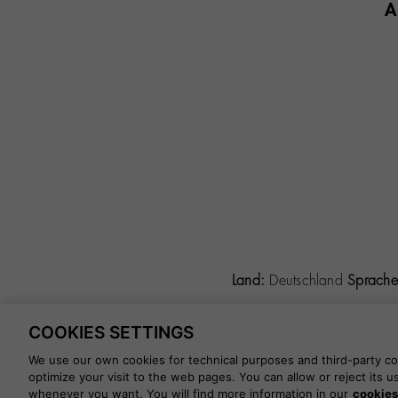
A
Land:
Deutschland
Sprache
COOKIES SETTINGS
©
2026 CALZADOS NUEVO MIL
We use our own cookies for technical purposes and third-party coo
optimize your visit to the web pages. You can allow or reject its 
whenever you want. You will find more information in our
cookies