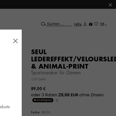
×
Hilfe
DE
0
×
SEUL
LEDEREFFEKT/VELOURSLE
& ANIMAL-PRINT
Sportsneaker für Damen
1257124-80
89,00 €
ebsite
Farbe:
BEIGE