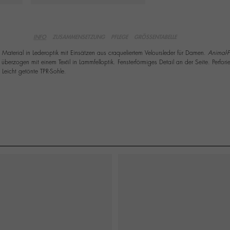
INFO
ZUSAMMENSETZUNG
PFLEGE
GRÖSSENTABELLE
 Material in Lederoptik mit Einsätzen aus craqueliertem Veloursleder für Damen.
Animal-P
überzogen mit einem Textil in Lammfelloptik. Fensterförmiges Detail an der Seite. Perfor
 Leicht getönte TPR-Sohle.