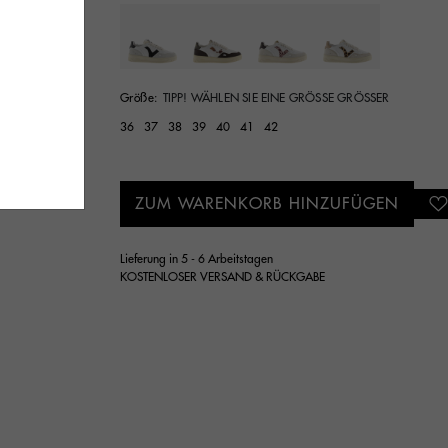
Ausgewählt
Größe:
TIPP! WÄHLEN SIE EINE GRÖSSE GRÖSSER
36
37
38
39
40
41
42
ZUM WARENKORB HINZUFÜGEN
Lieferung in 5 - 6 Arbeitstagen
KOSTENLOSER VERSAND & RÜCKGABE