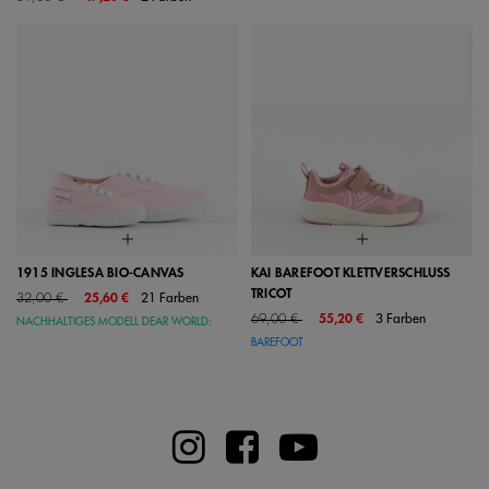
1915 INGLESA BIO-CANVAS
KAI BAREFOOT KLETTVERSCHLUSS
TRICOT
Price reduced from
to
32,00 €
25,60 €
21 Farben
Price reduced from
to
69,00 €
55,20 €
3 Farben
NACHHALTIGES MODELL DEAR WORLD:
BAREFOOT