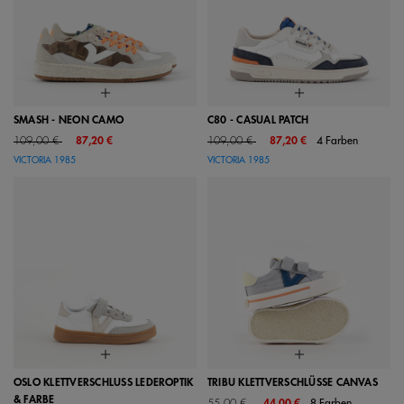
SMASH - NEON CAMO
C80 - CASUAL PATCH
Price reduced from
to
Price reduced from
to
109,00 €
87,20 €
109,00 €
87,20 €
4 Farben
VICTORIA 1985
VICTORIA 1985
OSLO KLETTVERSCHLUSS LEDEROPTIK
TRIBU KLETTVERSCHLÜSSE CANVAS
& FARBE
Price reduced from
to
55,00 €
44,00 €
8 Farben