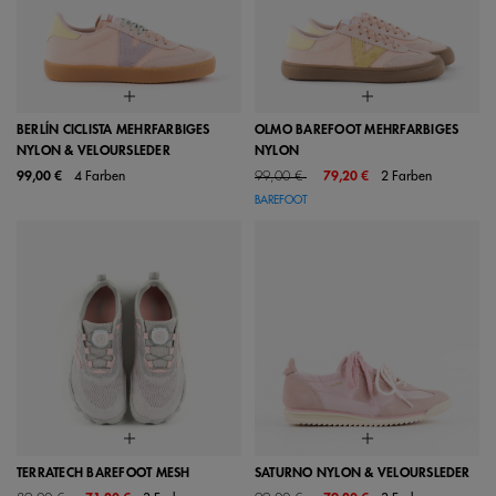
BERLÍN CICLISTA MEHRFARBIGES
OLMO BAREFOOT MEHRFARBIGES
NYLON & VELOURSLEDER
NYLON
Price reduced from
to
99,00 €
4 Farben
99,00 €
79,20 €
2 Farben
BAREFOOT
TERRATECH BAREFOOT MESH
SATURNO NYLON & VELOURSLEDER