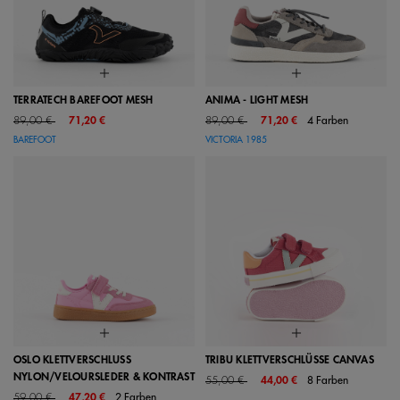
TERRATECH BAREFOOT MESH
ANIMA - LIGHT MESH
Price reduced from
to
Price reduced from
to
89,00 €
71,20 €
89,00 €
71,20 €
4 Farben
BAREFOOT
VICTORIA 1985
OSLO KLETTVERSCHLUSS
TRIBU KLETTVERSCHLÜSSE CANVAS
NYLON/VELOURSLEDER & KONTRAST
Price reduced from
to
55,00 €
44,00 €
8 Farben
Price reduced from
to
59,00 €
47,20 €
2 Farben