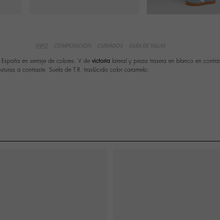
INFO
COMPOSICIÓN
CUIDADOS
GUÍA DE TALLAS
n España en serraje de colores. V de
victoria
lateral y pieza trasera en blanco en contra
turas a contraste. Suela de T.R. traslúcido color caramelo.