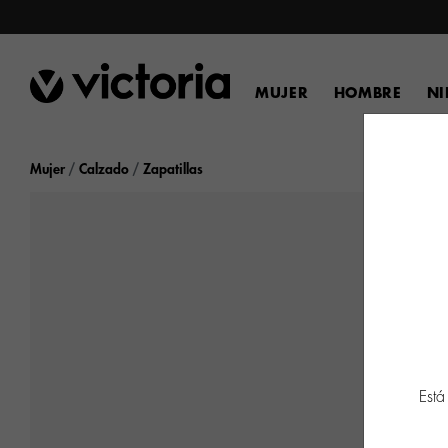
MUJER
HOMBRE
N
Mujer
Calzado
Zapatillas
Está