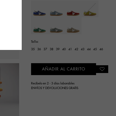
Seleccionar
Talla:
35
36
37
38
39
40
41
42
43
44
45
46
AÑADIR AL CARRITO
Recíbelo en 2 - 3 días laborables
ENVÍOS Y DEVOLUCIONES GRATIS