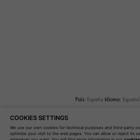
País:
España
Idioma:
Españo
COOKIES SETTINGS
©
2026 CALZADOS NUEVO MIL
We use our own cookies for technical purposes and third-party coo
optimize your visit to the web pages. You can allow or reject its 
whenever you want. You will find more information in our
cookies