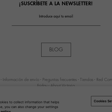
¡SUSCRÍBETE A LA NEWSLETTER!
Introduce aquí tu email
BLOG
l
-
Información de envío
-
Preguntas frecuentes
-
Tiendas
-
Red Com
Friday
-
About Victoria
ENIO S.L.U. -
Condiciones de compra
-
Aviso legal
-
Política de p
Cookies Settings
-
B2B
Cookies Se
kies to collect information that helps
use, you can also change your settings
 policy.