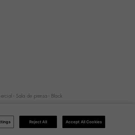
ercial
-
Sala de prensa
-
Black
rivacidad
-
Política de Cookies
-
ttings
Reject All
Accept All Cookies