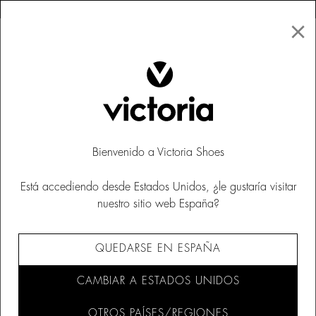
×
↩ DEVOLUCIONES GRATUITAS
×
☰
0
Niños
Bienvenido a Victoria Shoes
Está accediendo desde Estados Unidos, ¿le gustaría visitar
nuestro sitio web España?
QUEDARSE EN ESPAÑA
CAMBIAR A ESTADOS UNIDOS
OTROS PAÍSES/REGIONES