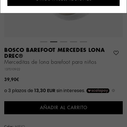
BOSCO BAREFOOT MERCEDES LONA
DREC®
Merceditas de lona barefoot para niños
1370109-22
39,90€
AÑADIR AL CARRITO
Color:
HIELO