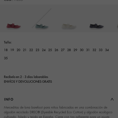
Talla:
18
19
20
21
22
23
24
25
26
27
28
29
30
31
32
33
34
35
Recíbelo en 2 - 3 días laborables
ENVÍOS Y DEVOLUCIONES GRATIS
INFO
Merceditas de lona barefoot para niños fabricadas en una combinación de
algodón reciclado DREC® (Dyeable Recycled Eco Cotton) y algodón ecológico
cultivado, hilado y tejido en España. Cierre con tira adherente para un ajuste