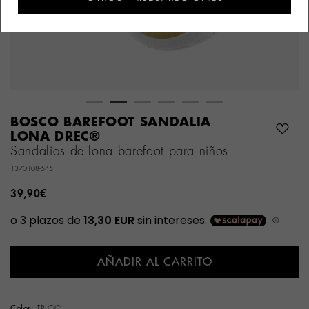
BOSCO BAREFOOT SANDALIA
LONA DREC®
Sandalias de lona barefoot para niños
1370108-545
39,90€
AÑADIR AL CARRITO
Color:
TRIGO