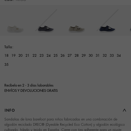
Talla:
18
19
20
21
22
23
24
25
26
27
28
29
30
31
32
33
34
35
Recíbelo en 2 - 3 días laborables
ENVÍOS Y DEVOLUCIONES GRATIS
INFO
Sandalias de lona barefoot para niños fabricadas en una combinación de
algodón reciclado DREC® (Dyeable Recycled Eco Cotton) y algodón ecológico
cultivado, hilado y tejido en España. Cierre con tira adherente para un ajuste