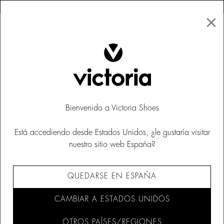
×
↩ DEVOLUCIONES GRATUITAS
×
☰
0
Niños
Bienvenido a Victoria Shoes
Está accediendo desde Estados Unidos, ¿le gustaría visitar
nuestro sitio web España?
QUEDARSE EN ESPAÑA
CAMBIAR A ESTADOS UNIDOS
OTROS PAÍSES/REGIONES