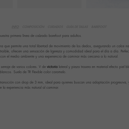
INFO
COMPOSICIÓN
CUIDADOS
GUÍA DE TALLAS
BAREFOOT
nuestra primera línea de calzado barefoot para adultos.
 que permite una total libertad de movimiento de los dedos, asegurando un calce natu
a extraíble, ofrecen una sensación de ligereza y comodidad ideal para el día a día. Perfe
con el medio ambiente y una experiencia de caminar más cercana a lo natural.
serraje de varios colores. V de
victoria
lateral y pieza trasera en material efecto piel b
lancos. Suela de TR Flexible color caramelo.
e transición con drop de 3 mm, ideal para quienes buscan una adaptación progresiva,
e la experiencia más natural al caminar.