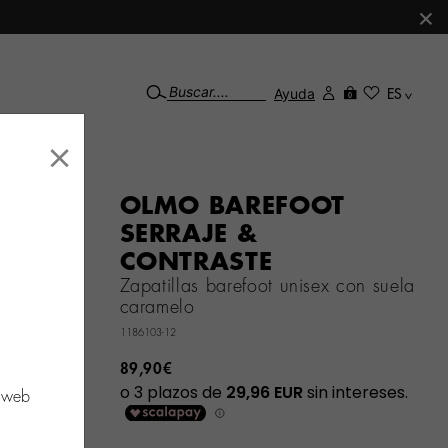
×
Ayuda
ES
0
×
OLMO BAREFOOT
SERRAJE &
CONTRASTE
Zapatillas barefoot unisex con suela
caramelo
1186103-12
89,90€
o web