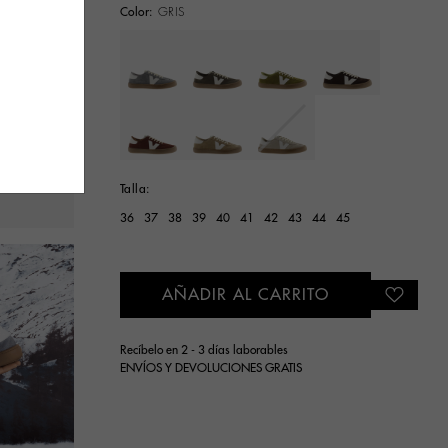
Color:
GRIS
Seleccionar
Talla:
36
37
38
39
40
41
42
43
44
45
AÑADIR AL CARRITO
Recíbelo en 2 - 3 días laborables
ENVÍOS Y DEVOLUCIONES GRATIS