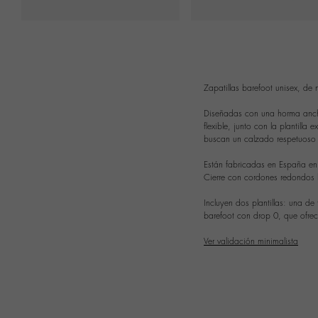
Zapatillas barefoot unisex, de 
Diseñadas con una horma ancha
flexible, junto con la plantill
buscan un calzado respetuoso 
Están fabricadas en España en 
Cierre con cordones redondos b
Incluyen dos plantillas: una d
barefoot con drop 0, que ofrec
Ver validación minimalista