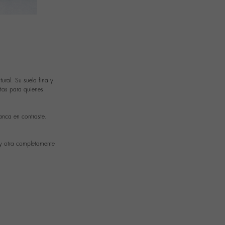
ral. Su suela fina y
ctas para quienes
lanca en contraste.
 y otra completamente