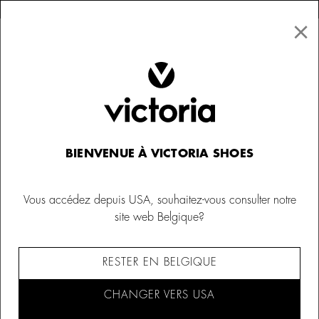
×
↩ Retours gratuits
×
☰
0
Enfant
Chaussures à enfiler
BIENVENUE À VICTORIA SHOES
Vous accédez depuis USA, souhaitez-vous consulter notre
site web Belgique?
RESTER EN BELGIQUE
CHANGER VERS USA