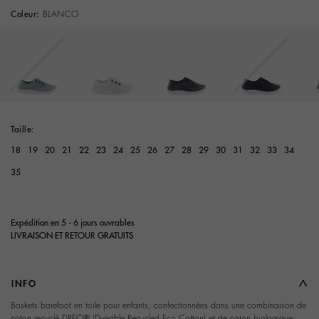
Coleur:
BLANCO
selected
Taille:
18
19
20
21
22
23
24
25
26
27
28
29
30
31
32
33
34
35
Expédition en 5 - 6 jours ouvrables
LIVRAISON ET RETOUR GRATUITS
INFO
Baskets barefoot en toile pour enfants, confectionnées dans une combinaison de
coton recyclé DREC® (Dyeable Recycled Eco Cotton) et de coton biologique