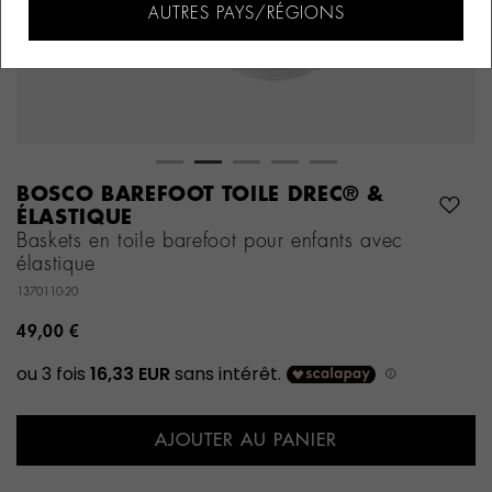
AUTRES PAYS/RÉGIONS
BOSCO BAREFOOT TOILE DREC® &
ÉLASTIQUE
Baskets en toile barefoot pour enfants avec
élastique
1370110-20
49,00 €
AJOUTER AU PANIER