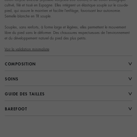
cultivé, filé et tissé en Espagne. Elles intègrent un élastique souple sur le cou-de-
pied, qui assure le maintien et facilite l'enfilage, favorisant leur autonomie.
Semelle blanche en TR souple.
Souples, sans renforts, à forme large et légères, elles permettent le mouvement
libre du pied sans le déformer. Des chaussures respectueuses de l'environnement
et du développement naturel du pied des plus petits.
Voir la validation minimaliste
COMPOSITION
SOINS
GUIDE DES TAILLES
BAREFOOT