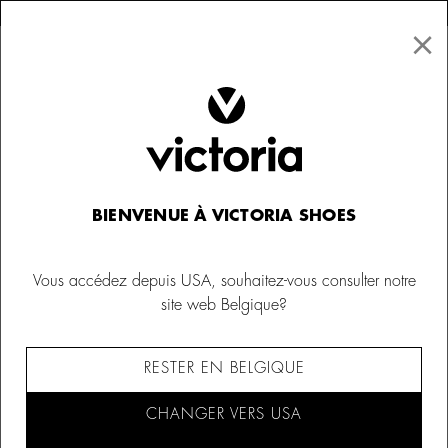
×
↩ Retours gratuits
×
☰
0
Enfant
Chaussures à enfiler
BIENVENUE À VICTORIA SHOES
Vous accédez depuis USA, souhaitez-vous consulter notre
site web Belgique?
RESTER EN BELGIQUE
CHANGER VERS USA