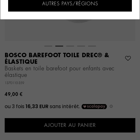
AUTRES PAYS/RÉGIONS
BOSCO BAREFOOT TOILE DREC® &
ÉLASTIQUE
Baskets en toile barefoot pour enfants avec
élastique
1370110-359
49,00 €
AJOUTER AU PANIER