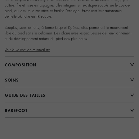
cultivé, filé et tissé en Espagne. Elles intègrent un élastique souple sur le cou-de-
pied, qui assure le maintien et facilite l'enfilage, favorisant leur autonomie.
Semelle blanche en TR souple.
Souples, sans renforts, à forme large et légères, elles permettent le mouvement
libre du pied sans le déformer. Des chaussures respectueuses de l'environnement
et du développement naturel du pied des plus petits.
Voir la validation minimaliste
COMPOSITION
SOINS
GUIDE DES TAILLES
BAREFOOT