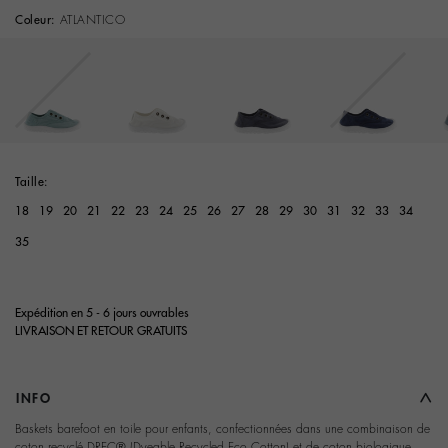
Coleur:
ATLANTICO
Taille:
18
19
20
21
22
23
24
25
26
27
28
29
30
31
32
33
34
35
Expédition en 5 - 6 jours ouvrables
LIVRAISON ET RETOUR GRATUITS
INFO
Baskets barefoot en toile pour enfants, confectionnées dans une combinaison de
coton recyclé DREC® (Dyeable Recycled Eco Cotton) et de coton biologique