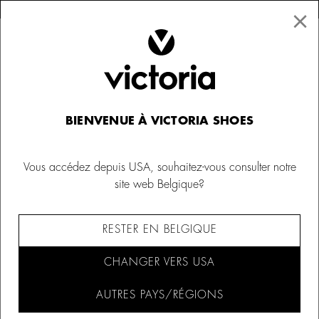
×
↩ Retours gratuits
×
☰
0
Victoria THINGS
BIENVENUE À VICTORIA SHOES
Vous accédez depuis USA, souhaitez-vous consulter notre
site web Belgique?
FILTRER ET TRIER (271)
RESTER EN BELGIQUE
CHANGER VERS USA
AUTRES PAYS/RÉGIONS