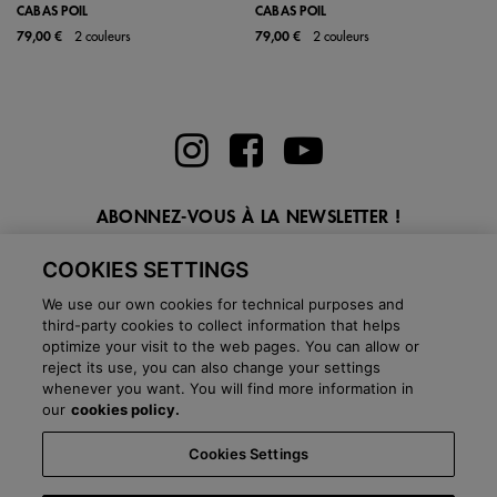
CABAS POIL
CABAS POIL
79,00 €
2 couleurs
79,00 €
2 couleurs
ABONNEZ-VOUS À LA NEWSLETTER !
Entrez ici votre email
COOKIES SETTINGS
We use our own cookies for technical purposes and
third-party cookies to collect information that helps
optimize your visit to the web pages. You can allow or
reject its use, you can also change your settings
whenever you want. You will find more information in
BLOG
our
cookies policy.
Cookies Settings
Pays:
Belgique
Langage:
Français
-
Politique d'expédition
-
Questions
fréquentes
-
Boutiques
-
Département commercial
-
Salle de presse
-
Black