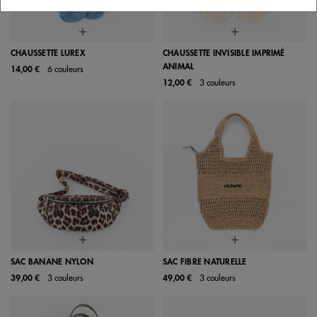
CHAUSSETTE LUREX
CHAUSSETTE INVISIBLE IMPRIMÉ
ANIMAL
14,00 €
6 couleurs
12,00 €
3 couleurs
SAC BANANE NYLON
SAC FIBRE NATURELLE
39,00 €
3 couleurs
49,00 €
3 couleurs