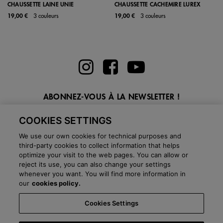
CHAUSSETTE LAINE UNIE
CHAUSSETTE CACHEMIRE LUREX
19,00 €
3 couleurs
19,00 €
3 couleurs
ABONNEZ-VOUS À LA NEWSLETTER !
Entrez ici votre email
COOKIES SETTINGS
We use our own cookies for technical purposes and
third-party cookies to collect information that helps
optimize your visit to the web pages. You can allow or
reject its use, you can also change your settings
whenever you want. You will find more information in
BLOG
our
cookies policy.
Cookies Settings
Pays:
Belgique
Langage:
Français
-
Politique d'expédition
-
Questions
fréquentes
-
Boutiques
-
Département commercial
-
Salle de presse
-
Black