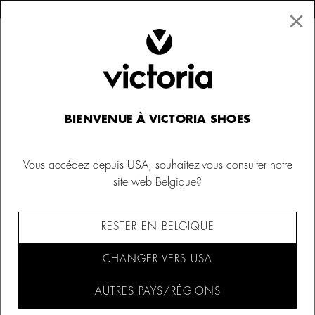
×
↩ Retours gratuits
×
☰
0
Victoria THINGS
BIENVENUE À VICTORIA SHOES
Vous accédez depuis USA, souhaitez-vous consulter notre
site web Belgique?
FILTRER ET TRIER (271)
RESTER EN BELGIQUE
CHANGER VERS USA
AUTRES PAYS/RÉGIONS