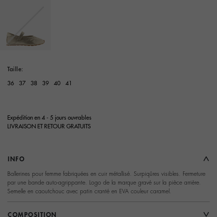
selected
Taille:
36
37
38
39
40
41
Expédition en 4 - 5 jours ouvrables
LIVRAISON ET RETOUR GRATUITS
INFO
Ballerines pour femme fabriquées en cuir métallisé. Surpiqûres visibles. Fermeture
par une bande auto-agrippante. Logo de la marque gravé sur la pièce arrière.
Semelle en caoutchouc avec patin cranté en EVA couleur caramel.
COMPOSITION