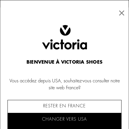
×
↩ Retours gratuits
×
☰
0
Femme
Ballerines
BIENVENUE À VICTORIA SHOES
Vous accédez depuis USA, souhaitez-vous consulter notre
site web France?
RESTER EN FRANCE
CHANGER VERS USA