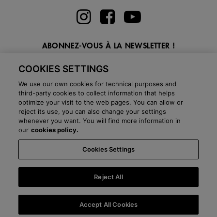
ABONNEZ-VOUS À LA NEWSLETTER !
Entrez ici votre email
COOKIES SETTINGS
We use our own cookies for technical purposes and
third-party cookies to collect information that helps
optimize your visit to the web pages. You can allow or
reject its use, you can also change your settings
whenever you want. You will find more information in
BLOG
our
cookies policy.
Cookies Settings
Pays:
France
Langage:
Français
-
Politique d'expédition
-
Questions
fréquentes
-
Boutiques
-
Département commercial
-
Salle de presse
-
Black
Friday
-
About Victoria
Reject All
©
2026 CALZADOS NUEVO MILENIO S.L.U. -
CGA
-
Mentions légales
-
Accept All Cookies
Politique de confidentialité
-
Politique de cookies
-
Cookies Settings
-
B2B