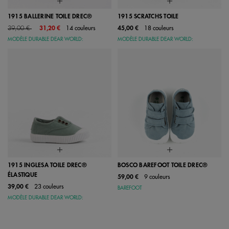
1915 BALLERINE TOILE DREC®
1915 SCRATCHS TOILE
Price reduced from
to
39,00 €
31,20 €
14 couleurs
45,00 €
18 couleurs
MODÈLE DURABLE DEAR WORLD:
MODÈLE DURABLE DEAR WORLD:
1915 INGLESA TOILE DREC®
BOSCO BAREFOOT TOILE DREC®
ÉLASTIQUE
59,00 €
9 couleurs
39,00 €
23 couleurs
BAREFOOT
MODÈLE DURABLE DEAR WORLD: