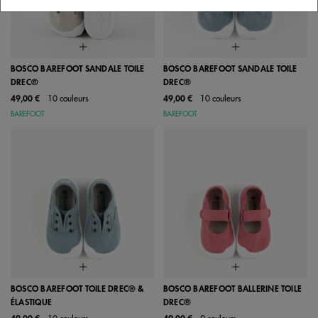
BOSCO BAREFOOT SANDALE TOILE
BOSCO BAREFOOT SANDALE TOILE
DREC®
DREC®
49,00 €
10 couleurs
49,00 €
10 couleurs
BAREFOOT
BAREFOOT
BOSCO BAREFOOT TOILE DREC® &
BOSCO BAREFOOT BALLERINE TOILE
ÉLASTIQUE
DREC®