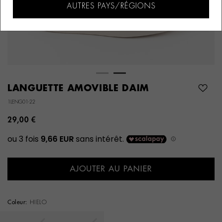
AUTRES PAYS/RÉGIONS
LANGUETTE AMOVIBLE DAIM
1LENG01-22
29,00 €
AJOUTER AU PANIER
Coleur:
HIELO