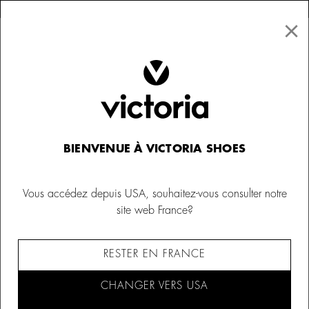
×
↩ Retours gratuits
×
☰
0
Femme
Languettes
BIENVENUE À VICTORIA SHOES
Vous accédez depuis USA, souhaitez-vous consulter notre
site web France?
RESTER EN FRANCE
CHANGER VERS USA