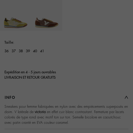
selected
Taille:
36
37
38
39
40
41
Expédition en 4 - 5 jours ouvrables
LIVRAISON ET RETOUR GRATUITS
INFO
Sneakers pour femme fabriquées en nylon avec des empiècements superposés en
daim. V latérale de
victoria
en effet cuir blanc contrastant. Fermeture par lacets
colorés de type rond avec motif ton sur ton. Semelle bicolore en caoutchouc
avec patin cranté en EVA couleur caramel.