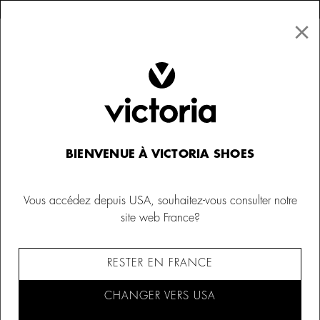
×
↩ Retours gratuits
×
☰
0
Femme
Sneakers
BIENVENUE À VICTORIA SHOES
Vous accédez depuis USA, souhaitez-vous consulter notre
site web France?
RESTER EN FRANCE
CHANGER VERS USA