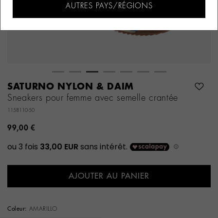
AUTRES PAYS/RÉGIONS
SATURNO NYLON & DAIM
Sneakers pour femme avec semelle crantée
1158110-50
99,00 €
AJOUTER AU PANIER
Coleur:
AMARILLO