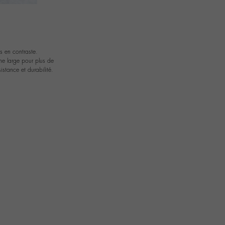
es en contraste.
me large pour plus de
stance et durabilité.