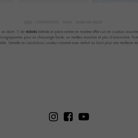
INFO
COMPOSITION
SOINS
GUIDE DES TAILLES
es en daim. V de
victoria
latérale et pièce arrière en matière effet cuir en couleurs assorti
o-agrippantes pour un chaussage facile, un meilleur maintien et plus d'autonomie. For
able. Semelle en caoutchouc couleur caramel avec renfort au bout pour une meilleure rési