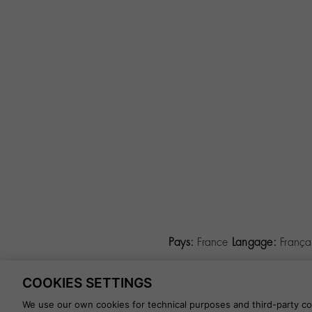
Pays:
France
Langage:
França
COOKIES SETTINGS
©
2026 CALZADOS NUEVO MIL
We use our own cookies for technical purposes and third-party coo