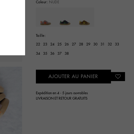
Coleur:
NUDE
selected
Taille:
22
23
24
25
26
27
28
29
30
31
32
33
34
35
36
37
38
AJOUTER AU PANIER
Expédition en 4 - 5 jours ouvrables
LIVRAISON ET RETOUR GRATUITS