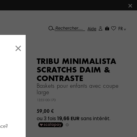
×
Aide
FR
0
×
TRIBU MINIMALISTA
SCRATCHS DAIM &
CONTRASTE
Baskets pour enfants avec coupe
large
1355100-170
59,00 €
nce?