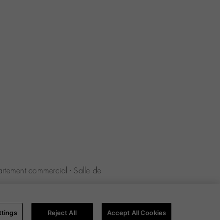
rtement commercial
-
Salle de
-
Politique de cookies
-
Cookies
ttings
Reject All
Accept All Cookies