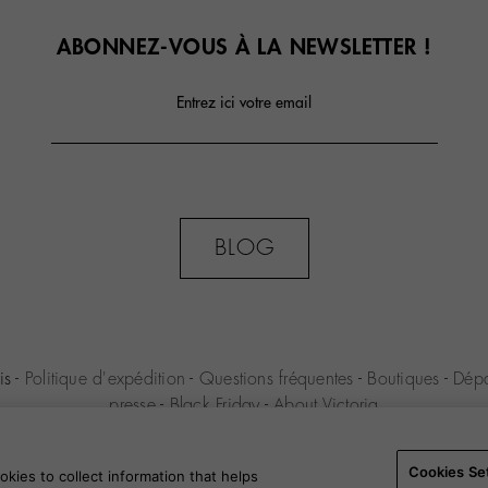
ABONNEZ-VOUS À LA NEWSLETTER !
Entrez ici votre email
BLOG
is
-
Politique d'expédition
-
Questions fréquentes
-
Boutiques
-
Dépa
presse
-
Black Friday
-
About Victoria
ENIO S.L.U. -
CGA
-
Mentions légales
-
Politique de confidentialité
Settings
-
B2B
Cookies Se
kies to collect information that helps