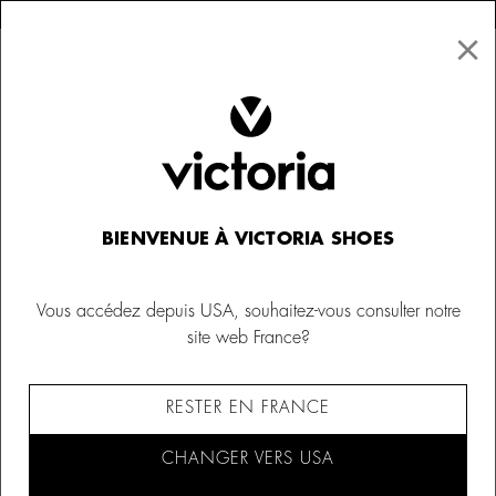
×
↩ Retours gratuits
×
☰
0
BIENVENUE À VICTORIA SHOES
Vous accédez depuis USA, souhaitez-vous consulter notre
site web France?
RESTER EN FRANCE
CHANGER VERS USA