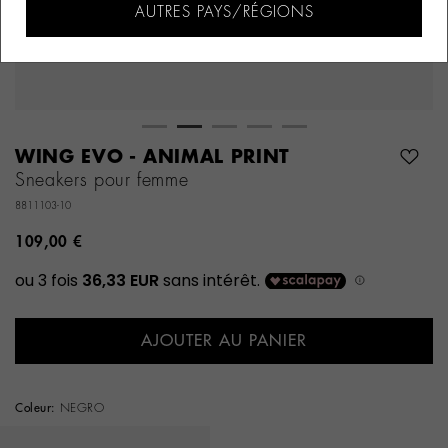
AUTRES PAYS/RÉGIONS
WING EVO - ANIMAL PRINT
Sneakers pour femme
8811103-10
109,00 €
AJOUTER AU PANIER
Coleur:
NEGRO