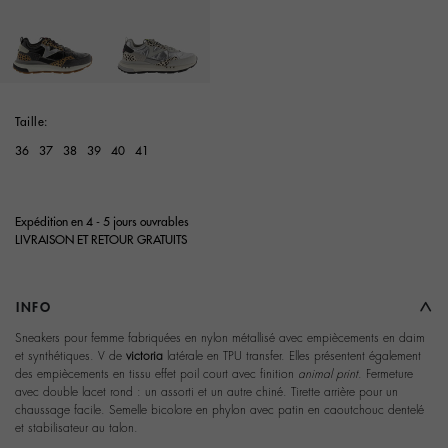
selected
Taille:
36
37
38
39
40
41
Expédition en 4 - 5 jours ouvrables
LIVRAISON ET RETOUR GRATUITS
INFO
Sneakers pour femme fabriquées en nylon métallisé avec empiècements en daim
et synthétiques. V de
victoria
latérale en TPU transfer. Elles présentent également
des empiècements en tissu effet poil court avec finition
animal print
. Fermeture
avec double lacet rond : un assorti et un autre chiné. Tirette arrière pour un
chaussage facile. Semelle bicolore en phylon avec patin en caoutchouc dentelé
et stabilisateur au talon.