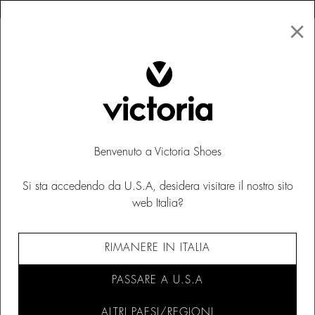
×
↩ Resi gratuiti
×
☰
0
Bambino
Merceditas
Benvenuto a Victoria Shoes
Si sta accedendo da U.S.A, desidera visitare il nostro sito
web Italia?
RIMANERE IN ITALIA
PASSARE A U.S.A
ALTRI PAESI/REGIONI