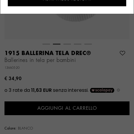
1915 BALLERINA TELA DREC®
Ballerines in tela per bambini
136605-20
€ 34,90
AGGIUNGI AL CARRELLO
Colore:
BLANCO