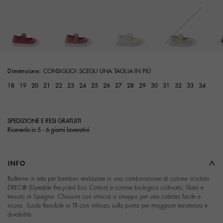
selected
Dimensione:
CONSIGLIO! SCEGLI UNA TAGLIA IN PIÙ
18
19
20
21
22
23
24
25
26
27
28
29
30
31
32
33
34
SPEDIZIONE E RESI GRATUITI
Riceverlo in 5 - 6 giorni lavorativi
INFO
Ballerine in tela per bambini realizzate in una combinazione di cotone riciclato
DREC® (Dyeable Recycled Eco Cotton) e cotone biologico coltivato, filato e
tessuto in Spagna. Chiusura con striscia a strappo per una calzata facile e
sicura. Suola flessibile in TR con rinforzo sulla punta per maggiore resistenza e
durabilità.