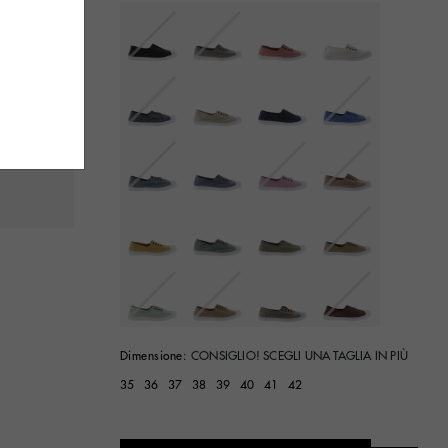
selected
Dimensione:
CONSIGLIO! SCEGLI UNA TAGLIA IN PIÙ
35
36
37
38
39
40
41
42