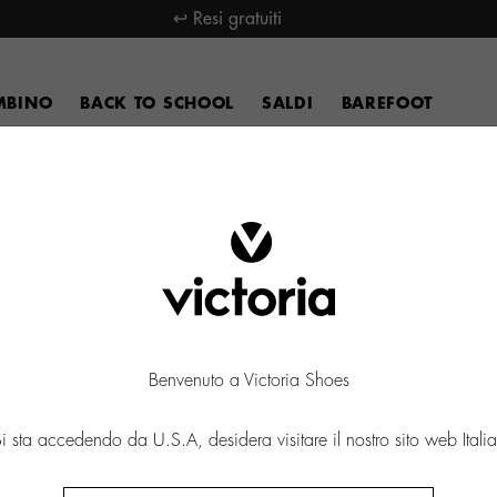
↩ Resi gratuiti
MBINO
BACK TO SCHOOL
SALDI
BAREFOOT
Benvenuto a Victoria Shoes
i sta accedendo da U.S.A, desidera visitare il nostro sito web Itali