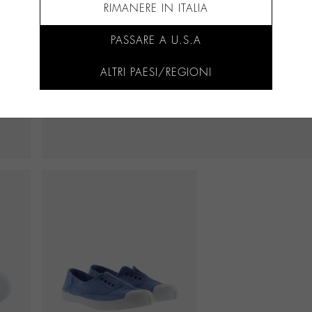
RIMANERE IN ITALIA
PASSARE A U.S.A
ALTRI PAESI/REGIONI