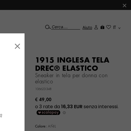
×
Aiuto
IT
0
×
1915 INGLESA TELA
DREC® ELASTICO
Sneaker in tela per donna con
elastico
106623-348
€ 49,00
a?
Colore:
AÑIL