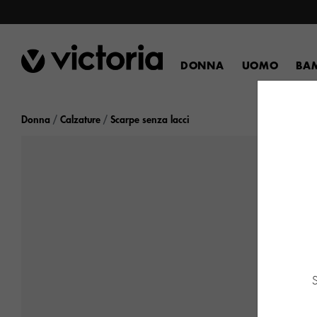
DONNA
UOMO
BA
Donna
Calzature
Scarpe senza lacci
S