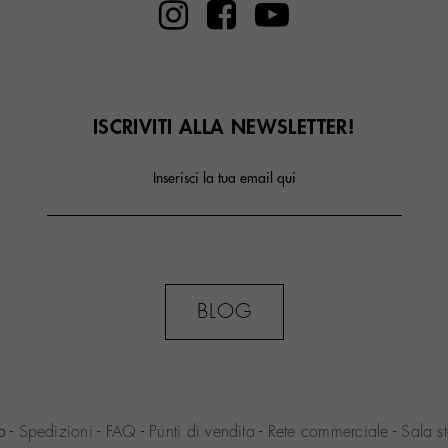
ISCRIVITI ALLA NEWSLETTER!
Inserisci la tua email qui
BLOG
no
-
Spedizioni
-
FAQ
-
Punti di vendita
-
Rete commerciale
-
Sala s