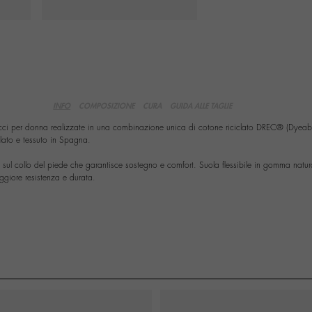
INFO
COMPOSIZIONE
CURA
GUIDA ALLE TAGLIE
cci per donna realizzate in una combinazione unica di cotone riciclato DREC® (Dyeab
ilato e tessuto in Spagna.
 sul collo del piede che garantisce sostegno e comfort. Suola flessibile in gomma natur
ggiore resistenza e durata.