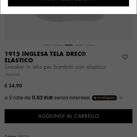
1915 INGLESA TELA DREC®
ELASTICO
Sneaker in tela per bambini con elastico
106627-80
€ 34,90
AGGIUNGI AL CARRELLO
Colore:
BEIGE