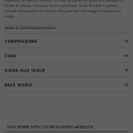
Presentano un elastico morbido sul collo del piede che garantisce sostegno e
facilita la calzata, favorendo la loro autonomia. Suola flessibile in gomma
naturale vulcanizzata con rinforzo sulla punta per una maggiore resistenza e
durata.
Vedere la Validazione minimalista
COMPOSIZIONE
CURA
GUIDA ALLE TAGLIE
DEAR WORLD
VUOI VEDERE TUTTI I COLORI DI QUESTO MODELLO?