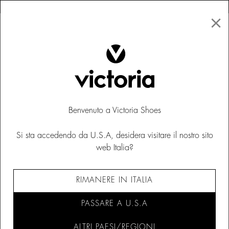
×
↩ Resi gratuiti
×
☰
0
Bambino
Scarpe di tela
Benvenuto a Victoria Shoes
Si sta accedendo da U.S.A, desidera visitare il nostro sito
web Italia?
RIMANERE IN ITALIA
PASSARE A U.S.A
ALTRI PAESI/REGIONI