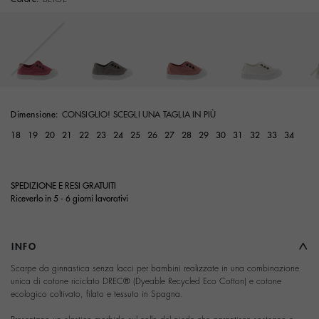
Dimensione:
CONSIGLIO! SCEGLI UNA TAGLIA IN PIÙ
18
19
20
21
22
23
24
25
26
27
28
29
30
31
32
33
34
SPEDIZIONE E RESI GRATUITI
Riceverlo in 5 - 6 giorni lavorativi
INFO
Scarpe da ginnastica senza lacci per bambini realizzate in una combinazione
unica di cotone riciclato DREC® (Dyeable Recycled Eco Cotton) e cotone
ecologico coltivato, filato e tessuto in Spagna.