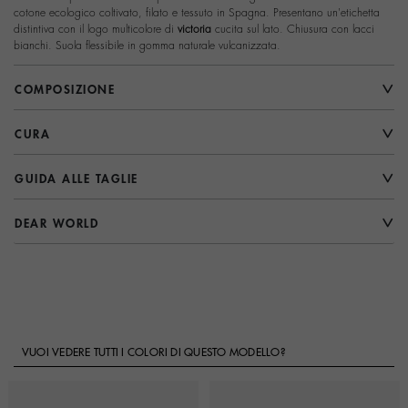
cotone ecologico coltivato, filato e tessuto in Spagna. Presentano un'etichetta
distintiva con il logo multicolore di
victoria
cucita sul lato. Chiusura con lacci
bianchi. Suola flessibile in gomma naturale vulcanizzata.
COMPOSIZIONE
CURA
GUIDA ALLE TAGLIE
DEAR WORLD
VUOI VEDERE TUTTI I COLORI DI QUESTO MODELLO?