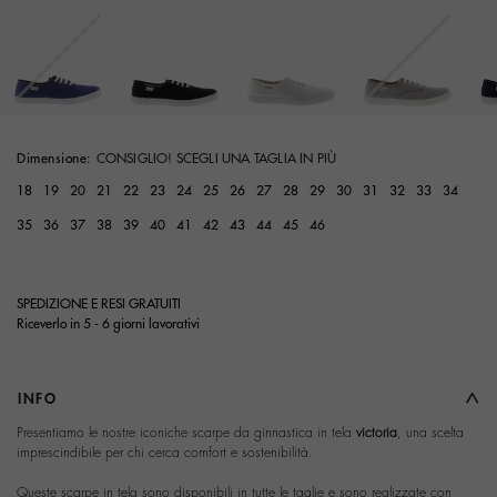
Dimensione:
CONSIGLIO! SCEGLI UNA TAGLIA IN PIÙ
18
19
20
21
22
23
24
25
26
27
28
29
30
31
32
33
34
35
36
37
38
39
40
41
42
43
44
45
46
SPEDIZIONE E RESI GRATUITI
Riceverlo in 5 - 6 giorni lavorativi
INFO
Presentiamo le nostre iconiche scarpe da ginnastica in tela
victoria
, una scelta
imprescindibile per chi cerca comfort e sostenibilità.
Queste scarpe in tela sono disponibili in tutte le taglie e sono realizzate con