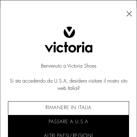
×
↩ Resi gratuiti
×
☰
0
Saldi
Benvenuto a Victoria Shoes
Si sta accedendo da U.S.A, desidera visitare il nostro sito
web Italia?
RIMANERE IN ITALIA
PASSARE A U.S.A
ALTRI PAESI/REGIONI