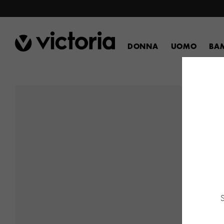
DONNA
UOMO
BA
S