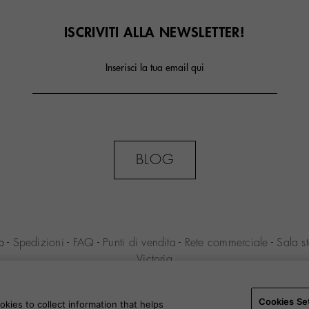
ISCRIVITI ALLA NEWSLETTER!
Inserisci la tua email qui
BLOG
no
-
Spedizioni
-
FAQ
-
Punti di vendita
-
Rete commerciale
-
Sala s
Victoria
ENIO S.L.U. -
Condizioni di acquisto
-
Avviso legale
-
Politica sul
cookie
-
Cookies Settings
-
B2B
Cookies Se
kies to collect information that helps