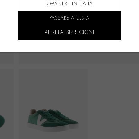
RIMANERE IN ITALIA
PASSARE A U.S.A
ALTRI PAESI/REGIONI