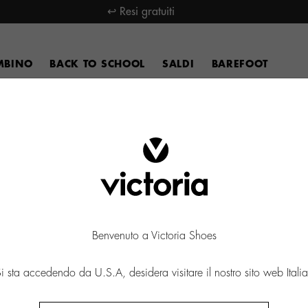
↩ Resi gratuiti
MBINO
BACK TO SCHOOL
SALDI
BAREFOOT
Benvenuto a Victoria Shoes
i sta accedendo da U.S.A, desidera visitare il nostro sito web Itali