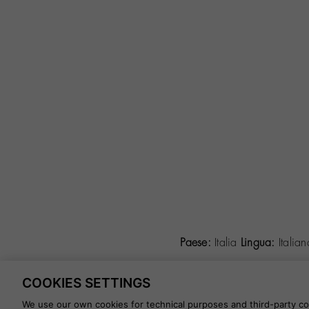
Paese:
Italia
Lingua:
Italia
COOKIES SETTINGS
©
2026 CALZADOS NUEVO MIL
We use our own cookies for technical purposes and third-party coo