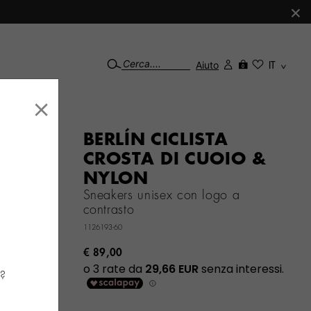
×
Aiuto
IT
0
×
BERLÍN CICLISTA
CROSTA DI CUOIO &
NYLON
Sneakers unisex con logo a
contrasto
1126193-60
€ 89,00
a?