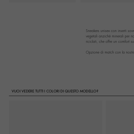
Sneakers unisex con inserti sov
vegetali anziché minerali per r
riciclati, che offre un comfort 
Opzione di match con la nostra
VUOI VEDERE TUTTI I COLORI DI QUESTO MODELLO?