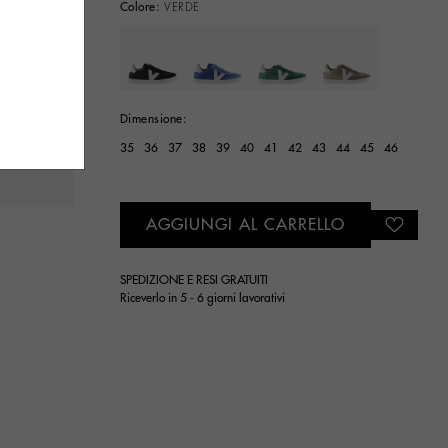
Colore:
VERDE
selected
Dimensione:
35
36
37
38
39
40
41
42
43
44
45
46
AGGIUNGI AL CARRELLO
SPEDIZIONE E RESI GRATUITI
Riceverlo in 5 - 6 giorni lavorativi