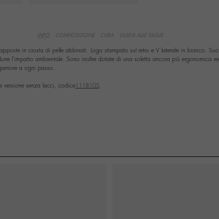
INFO
COMPOSIZIONE
CURA
GUIDA ALLE TAGLIE
rapposte in crosta di pelle abbinati. Logo stampato sul retro e V laterale in bianco. Suo
idurre l'impatto ambientale. Sono inoltre dotate di una soletta ancora più ergonomica re
superiore a ogni passo.
 versione senza lacci, codice
1118105
.