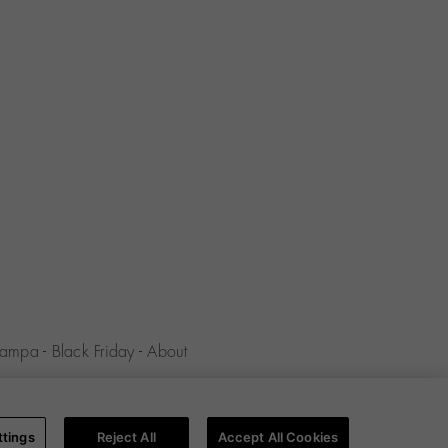
tampa
-
Black Friday
-
About
la riservatezza
-
Informativa sui
ttings
Reject All
Accept All Cookies