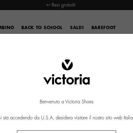
↩ Resi gratuiti
MBINO
BACK TO SCHOOL
SALDI
BAREFOOT
Benvenuto a Victoria Shoes
i sta accedendo da U.S.A, desidera visitare il nostro sito web Itali