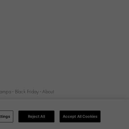
tampa
-
Black Friday
-
About
la riservatezza
-
Informativa sui
ttings
Reject All
Accept All Cookies