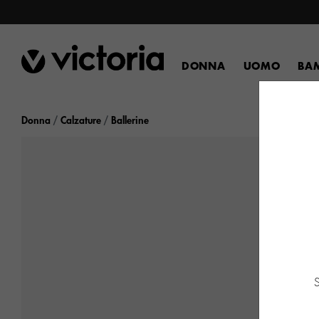
DONNA
UOMO
BA
Donna
Calzature
Ballerine
S