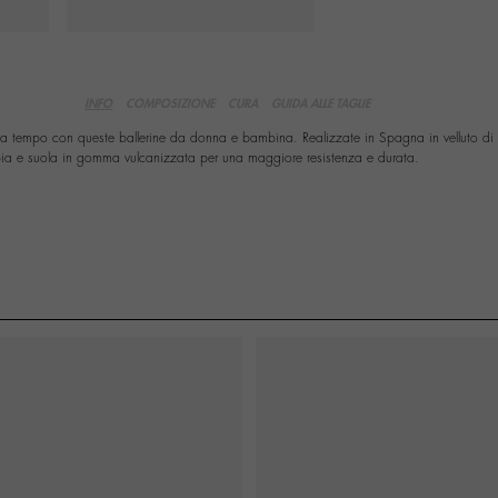
INFO
COMPOSIZIONE
CURA
GUIDA ALLE TAGLIE
nza tempo con queste ballerine da donna e bambina. Realizzate in Spagna in velluto di 
bia e suola in gomma vulcanizzata per una maggiore resistenza e durata.