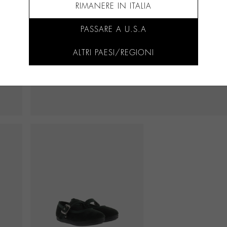
RIMANERE IN ITALIA
PASSARE A U.S.A
ALTRI PAESI/REGIONI