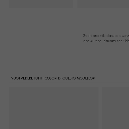
Goditi uno stile classico e se
tono su tono, chiusura con fib
VUOI VEDERE TUTTI I COLORI DI QUESTO MODELLO?