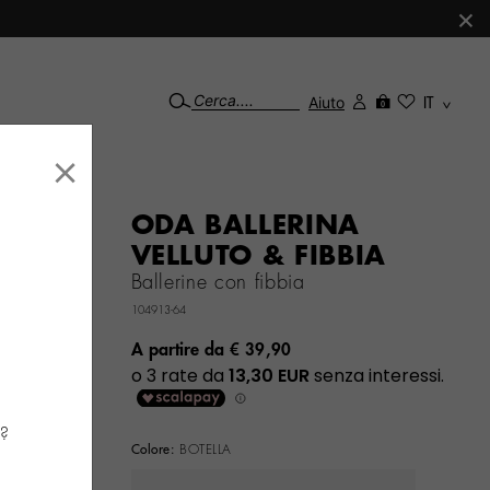
×
Aiuto
IT
0
×
ODA BALLERINA
VELLUTO & FIBBIA
Ballerine con fibbia
104913-64
A partire da
€ 39,90
a?
Colore:
BOTELLA