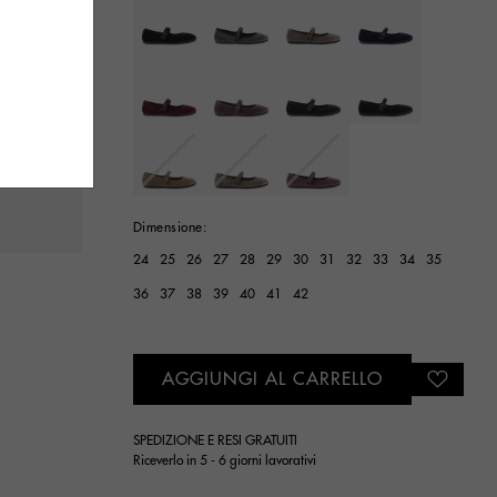
selected
Dimensione:
24
25
26
27
28
29
30
31
32
33
34
35
36
37
38
39
40
41
42
AGGIUNGI AL CARRELLO
SPEDIZIONE E RESI GRATUITI
Riceverlo in 5 - 6 giorni lavorativi