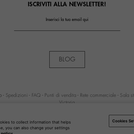
ISCRIVITI ALLA NEWSLETTER!
Inserisci la tua email qui
BLOG
no
-
Spedizioni
-
FAQ
-
Punti di vendita
-
Rete commerciale
-
Sala s
Victoria
ENIO S.L.U. -
Condizioni di acquisto
-
Avviso legale
-
Politica sul
cookie
-
Cookies Settings
-
B2B
Cookies Se
kies to collect information that helps
use, you can also change your settings
 policy.