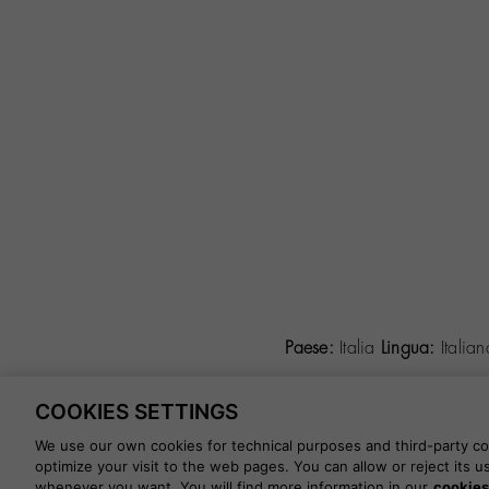
Paese:
Italia
Lingua:
Italia
COOKIES SETTINGS
©
2026 CALZADOS NUEVO MIL
We use our own cookies for technical purposes and third-party coo
optimize your visit to the web pages. You can allow or reject its 
whenever you want. You will find more information in our
cookies