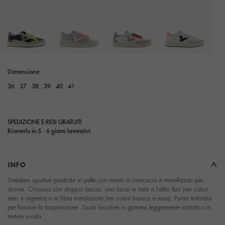
selected
Dimensione:
36
37
38
39
40
41
SPEDIZIONE E RESI GRATUITI
Riceverlo in 5 - 6 giorni lavorativi
INFO
Sneakers sportive prodotte in pelle con inserti in camoscio e metallizzati per
donna. Chiusura con doppio laccio: uno liscio in tinta e l'altro fluo (nei colori
nero e argento) e in fibra metalizzata (nei colori bianco e rosa). Punta traforata
per favorire la traspirazione. Suola bicolore in gomma leggermente tostata con
texture ruvida.