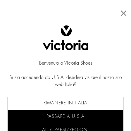
×
↩ Resi gratuiti
×
☰
0
Donna
Victoria 1985
Benvenuto a Victoria Shoes
Si sta accedendo da U.S.A, desidera visitare il nostro sito
web Italia?
RIMANERE IN ITALIA
PASSARE A U.S.A
ALTRI PAESI/REGIONI