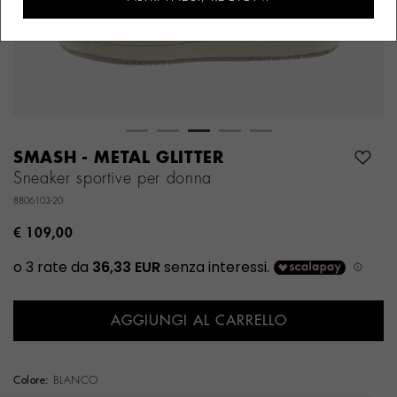
SMASH - METAL GLITTER
Sneaker sportive per donna
8806103-20
€ 109,00
AGGIUNGI AL CARRELLO
Colore:
BLANCO