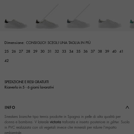
Dimensione:
CONSIGLIO! SCEGLI UNA TAGLIA IN PIÙ
25
26
27
28
29
30
31
32
33
34
35
36
37
38
39
40
41
42
SPEDIZIONE E RESI GRATUITI
Riceverlo in 5 - 6 giorni lavorativi
INFO
Sneakers bianche tipo tennis prodotte in Spagna in pelle di alta qualità per
donna e bambina. V laterale
victoria
traforata e inserto posteriore in
glitter
. Suola
in PVC realizzata con oli vegetali invece che minerali per ridurre l'impatto
ambientale.