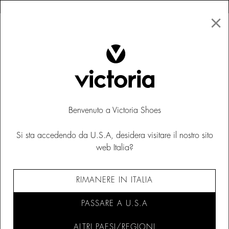
×
↩ Resi gratuiti
×
☰
0
Donna
Scarpe
Benvenuto a Victoria Shoes
Si sta accedendo da U.S.A, desidera visitare il nostro sito
web Italia?
RIMANERE IN ITALIA
PASSARE A U.S.A
ALTRI PAESI/REGIONI