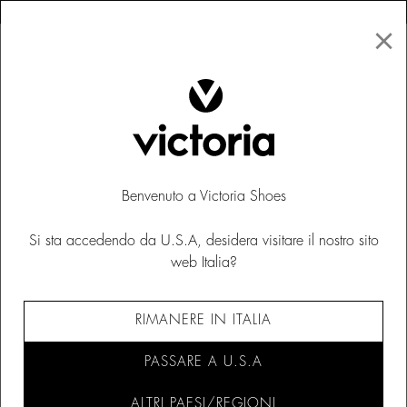
×
↩ Resi gratuiti
×
☰
0
Uomo
Scarpe
Benvenuto a Victoria Shoes
Si sta accedendo da U.S.A, desidera visitare il nostro sito
web Italia?
RIMANERE IN ITALIA
PASSARE A U.S.A
ALTRI PAESI/REGIONI