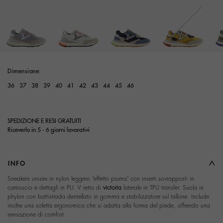
Dimensione:
36
37
38
39
40
41
42
43
44
45
46
SPEDIZIONE E RESI GRATUITI
Riceverlo in 5 - 6 giorni lavorativi
INFO
Sneakers unisex in nylon leggero "effetto piuma" con inserti sovrapposti in
camoscio e dettagli in PU. V retro di
victoria
laterale in TPU transfer. Suola in
phylon con battistrada dentellato in gomma e stabilizzatore sul tallone. Include
inoltre una soletta ergonomica che si adatta alla forma del piede, offrendo una
sensazione di comfort.