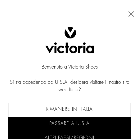
×
↩ Resi gratuiti
×
☰
0
Saldi
Benvenuto a Victoria Shoes
Si sta accedendo da U.S.A, desidera visitare il nostro sito
web Italia?
RIMANERE IN ITALIA
PASSARE A U.S.A
ALTRI PAESI/REGIONI