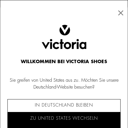
×
↩ Kostenlose Rücksendungen
×
☰
0
Damen
Turnschuhe
WILLKOMMEN BEI VICTORIA SHOES
Sie greifen von United States aus zu. Möchten Sie unsere
Deutschland-Website besuchen?
IN DEUTSCHLAND BLEIBEN
ZU UNITED STATES WECHSELN