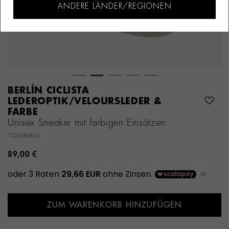
ANDERE LÄNDER/REGIONEN
BERLÍN CICLISTA
LEDEROPTIK/VELOURSLEDER &
FARBE
Unisex Sneaker mit farbigen Einsätzen
1126184-612
89,00 €
ZUM WARENKORB HINZUFÜGEN