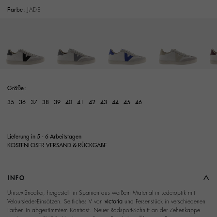
Farbe:
JADE
Größe:
35
36
37
38
39
40
41
42
43
44
45
46
Lieferung in 5 - 6 Arbeitstagen
KOSTENLOSER VERSAND & RÜCKGABE
INFO
Unisex-Sneaker, hergestellt in Spanien aus weißem Material in Lederoptik mit
Veloursleder-Einsätzen. Seitliches V von
victoria
und Fersenstück in verschiedenen
Farben in abgestimmtem Kontrast. Neuer Radsport-Schnitt an der Zehenkappe.