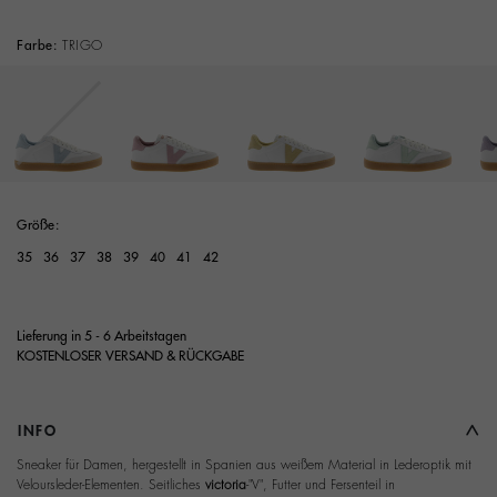
Farbe:
TRIGO
Ausgewählt
Größe:
35
36
37
38
39
40
41
42
Lieferung in 5 - 6 Arbeitstagen
KOSTENLOSER VERSAND & RÜCKGABE
INFO
Sneaker für Damen, hergestellt in Spanien aus weißem Material in Lederoptik mit
Veloursleder-Elementen. Seitliches
victoria
-"V", Futter und Fersenteil in