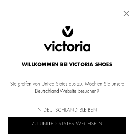
×
↩ Kostenlose Rücksendungen
×
☰
0
Damen
Turnschuhe
WILLKOMMEN BEI VICTORIA SHOES
Sie greifen von United States aus zu. Möchten Sie unsere
Deutschland-Website besuchen?
IN DEUTSCHLAND BLEIBEN
ZU UNITED STATES WECHSELN