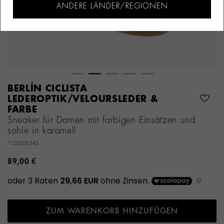
ANDERE LÄNDER/REGIONEN
BERLÍN CICLISTA
LEDEROPTIK/VELOURSLEDER &
FARBE
Sneaker für Damen mit farbigen Einsätzen und
sohle in karamell
1126206-545
89,00 €
ZUM WARENKORB HINZUFÜGEN