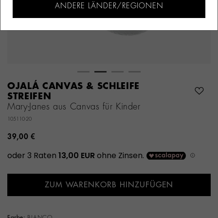
ANDERE LÄNDER/REGIONEN
OJALÁ CANVAS & SCHLEIFE
STREIFEN
Mary-Janes aus Canvas für Kinder
105110-20
39,00 €
ZUM WARENKORB HINZUFÜGEN
Farbe:
BLANCO