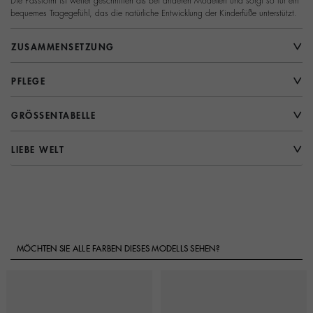
Die Passform ist weiter geschnitten als bei anderen Modellen und sorgt so für ein
bequemes Tragegefühl, das die natürliche Entwicklung der Kinderfüße unterstützt.
ZUSAMMENSETZUNG
PFLEGE
GRÖSSENTABELLE
LIEBE WELT
MÖCHTEN SIE ALLE FARBEN DIESES MODELLS SEHEN?