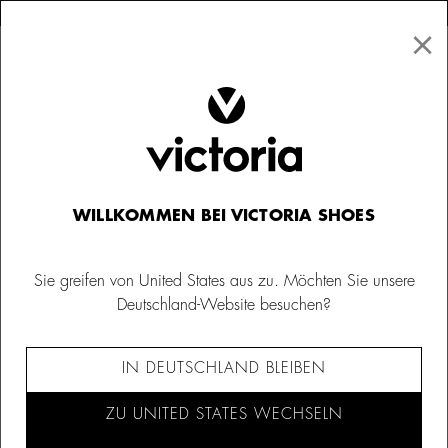
×
↩ Kostenlose Rücksendungen
×
☰
0
Kinder
Sneaker für Babys
WILLKOMMEN BEI VICTORIA SHOES
Sie greifen von United States aus zu. Möchten Sie unsere
Deutschland-Website besuchen?
IN DEUTSCHLAND BLEIBEN
ZU UNITED STATES WECHSELN