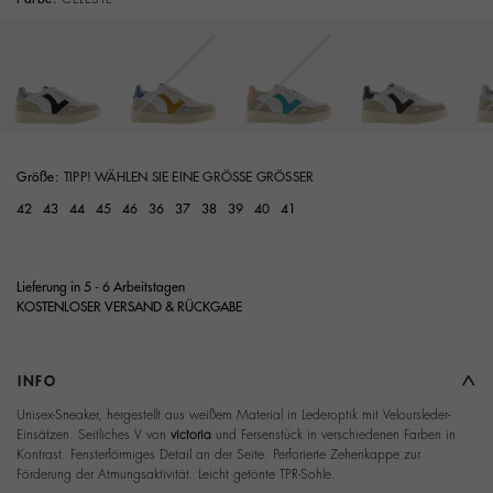
Größe:
TIPP! WÄHLEN SIE EINE GRÖSSE GRÖSSER
42
43
44
45
46
36
37
38
39
40
41
Lieferung in 5 - 6 Arbeitstagen
KOSTENLOSER VERSAND & RÜCKGABE
INFO
Unisex-Sneaker, hergestellt aus weißem Material in Lederoptik mit Veloursleder-
Einsätzen. Seitliches V von
victoria
und Fersenstück in verschiedenen Farben in
Kontrast. Fensterförmiges Detail an der Seite. Perforierte Zehenkappe zur
Förderung der Atmungsaktivität. Leicht getönte TPR-Sohle.