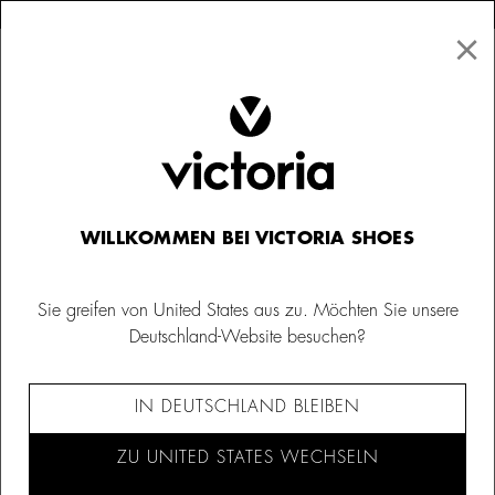
×
↩ Kostenlose Rücksendungen
×
☰
0
Damen
Turnschuhe
WILLKOMMEN BEI VICTORIA SHOES
Sie greifen von United States aus zu. Möchten Sie unsere
Deutschland-Website besuchen?
IN DEUTSCHLAND BLEIBEN
ZU UNITED STATES WECHSELN