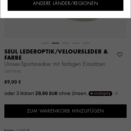
ANDERE LÄNDER/REGIONEN
SEUL LEDEROPTIK/VELOURSLEDER &
FARBE
Unisex-Sportsneaker mit farbigen Einsätzen
1257101-32
89,00 €
ZUM WARENKORB HINZUFÜGEN
Farbe:
CELESTE