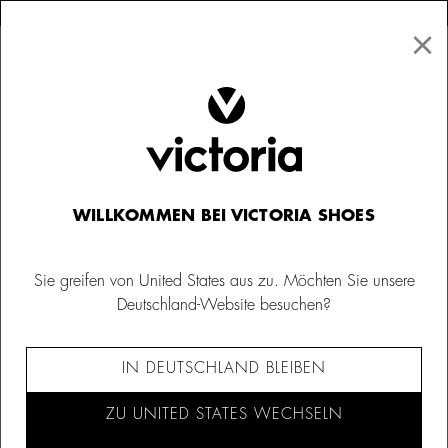
×
↩ Kostenlose Rücksendungen
×
☰
0
Kinder
Sneaker für Kinder
WILLKOMMEN BEI VICTORIA SHOES
Sie greifen von United States aus zu. Möchten Sie unsere
Deutschland-Website besuchen?
IN DEUTSCHLAND BLEIBEN
ZU UNITED STATES WECHSELN