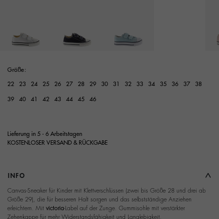
Ausgewählt
Größe:
22
23
24
25
26
27
28
29
30
31
32
33
34
35
36
37
38
39
40
41
42
43
44
45
46
Lieferung in 5 - 6 Arbeitstagen
KOSTENLOSER VERSAND & RÜCKGABE
INFO
Canvas-Sneaker für Kinder mit Klettverschlüssen (zwei bis Größe 28 und drei ab
Größe 29), die für besseren Halt sorgen und das selbstständige Anziehen
erleichtern. Mit
victoria
-Label auf der Zunge. Gummisohle mit verstärkter
Zehenkappe für mehr Widerstandsfähigkeit und Langlebigkeit.