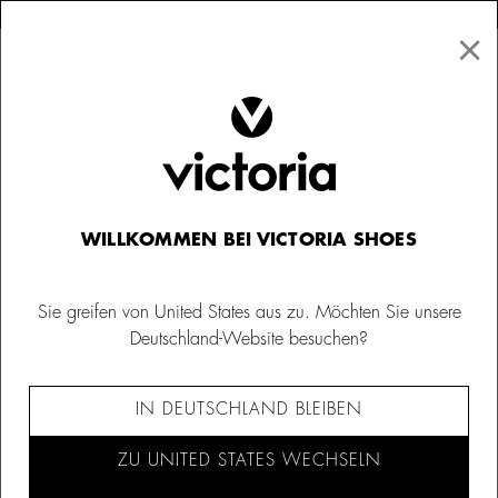
×
↩ Kostenlose Rücksendungen
×
☰
0
Sale
WILLKOMMEN BEI VICTORIA SHOES
Sie greifen von United States aus zu. Möchten Sie unsere
Deutschland-Website besuchen?
IN DEUTSCHLAND BLEIBEN
ZU UNITED STATES WECHSELN