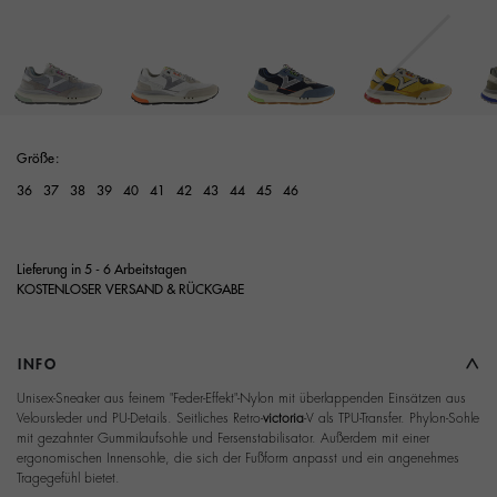
Größe:
36
37
38
39
40
41
42
43
44
45
46
Lieferung in 5 - 6 Arbeitstagen
KOSTENLOSER VERSAND & RÜCKGABE
INFO
Unisex-Sneaker aus feinem "Feder-Effekt"-Nylon mit überlappenden Einsätzen aus
Veloursleder und PU-Details. Seitliches Retro-
victoria
-V als TPU-Transfer. Phylon-Sohle
mit gezahnter Gummilaufsohle und Fersenstabilisator. Außerdem mit einer
ergonomischen Innensohle, die sich der Fußform anpasst und ein angenehmes
Tragegefühl bietet.